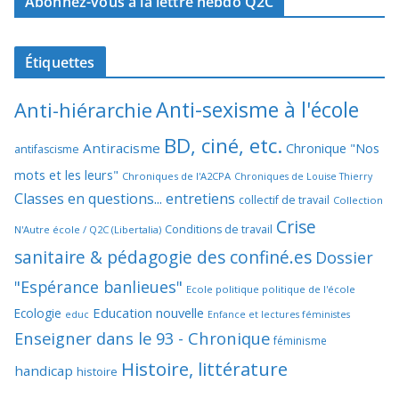
Abonnez-vous à la lettre hebdo Q2C
Étiquettes
Anti-sexisme à l'école
Anti-hiérarchie
BD, ciné, etc.
Antiracisme
Chronique "Nos
antifascisme
mots et les leurs"
Chroniques de l'A2CPA
Chroniques de Louise Thierry
Classes en questions... entretiens
collectif de travail
Collection
Crise
Conditions de travail
N'Autre école / Q2C (Libertalia)
sanitaire & pédagogie des confiné.es
Dossier
"Espérance banlieues"
Ecole politique politique de l'école
Education nouvelle
Ecologie
educ
Enfance et lectures féministes
Enseigner dans le 93 - Chronique
féminisme
Histoire, littérature
handicap
histoire