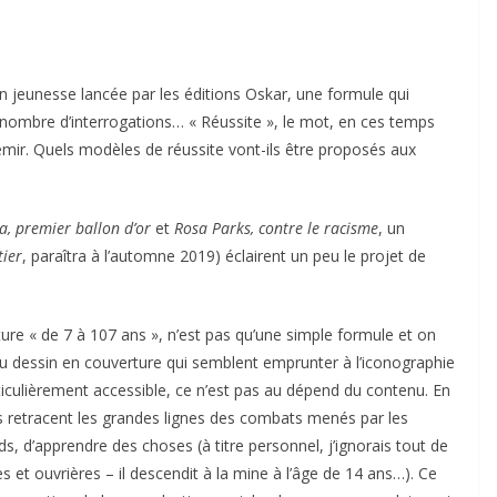
tion jeunesse lancée par les éditions Oskar, une formule qui
in nombre d’interrogations… « Réussite », le mot, en ces temps
mir. Quels modèles de réussite vont-ils être proposés aux
, premier ballon d’or
et
Rosa Parks, contre le racisme
, un
tier
, paraîtra à l’automne 2019) éclairent un peu le projet de
rture « de 7 à 107 ans », n’est pas qu’une simple formule et on
du dessin en couverture qui semblent emprunter à l’iconographie
rticulièrement accessible, ce n’est pas au dépend du contenu. En
s retracent les grandes lignes des combats menés par les
 d’apprendre des choses (à titre personnel, j’ignorais tout de
 et ouvrières – il descendit à la mine à l’âge de 14 ans…). Ce