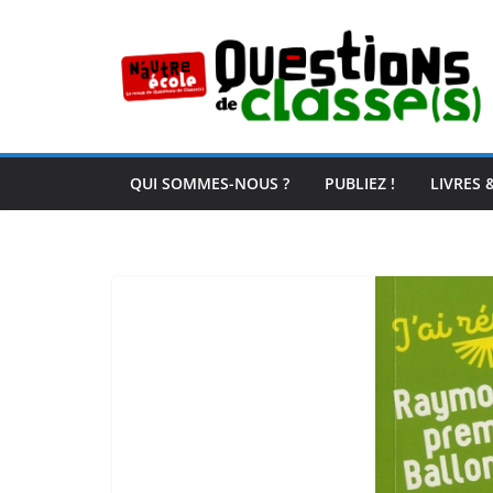
Passer
au
contenu
QUI SOMMES-NOUS ?
PUBLIEZ !
LIVRES 