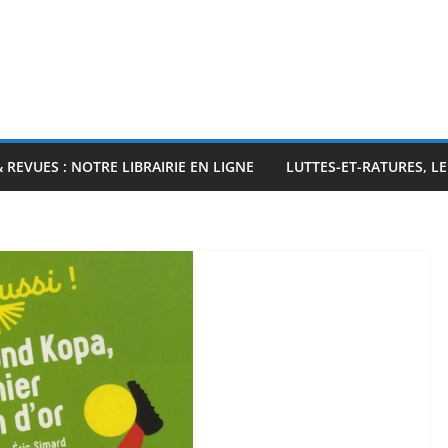
& REVUES : NOTRE LIBRAIRIE EN LIGNE
LUTTES-ET-RATURES, L