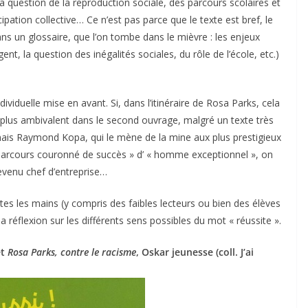
a question de la reproduction sociale, des parcours scolaires et
cipation collective… Ce n’est pas parce que le texte est bref, le
dans un glossaire, que l’on tombe dans le mièvre : les enjeux
gent, la question des inégalités sociales, du rôle de l’école, etc.)
dividuelle mise en avant. Si, dans l’itinéraire de Rosa Parks, cela
st plus ambivalent dans le second ouvrage, malgré un texte très
lonais Raymond Kopa, qui le mène de la mine aux plus prestigieux
parcours couronné de succès » d’ « homme exceptionnel », on
evenu chef d’entreprise…
tes les mains (y compris des faibles lecteurs ou bien des élèves
éflexion sur les différents sens possibles du mot « réussite ».
et
Rosa Parks, contre le racisme
, Oskar jeunesse (coll. J’ai