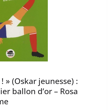
i ! » (Oskar jeunesse) :
r ballon d’or – Rosa
sme