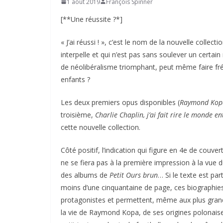
1 août 2019
François Spinner
[**Une réussite ?*]
« J’ai réussi ! », c’est le nom de la nouvelle collec
interpelle et qui n’est pas sans soulever un certa
de néolibéralisme triomphant, peut même faire fré
enfants ?
Les deux premiers opus disponibles (
Raymond Kopa
troisième,
Charlie Chaplin, j’ai fait rire le monde en
cette nouvelle collection.
Côté positif, l’indication qui figure en 4e de couve
ne se fiera pas à la première impression à la vue 
des albums de
Petit Ours brun
… Si le texte est pa
moins d’une cinquantaine de page, ces biographie
protagonistes et permettent, même aux plus grands,
la vie de Raymond Kopa, de ses origines polonaises