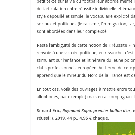
petit texte sur la vie du footballeur aborde même l
de l’articulation entre réussite individuelle et éman
style dépouillé et simple, le vocabulaire explicité 
sociaux et politiques (le racisme, l’immigration, l’ar
sont abordées dans leur complexité
Reste l’ambiguïté de cette notion de « réussite » in
renvoie à une victoire politique, en revanche, c’e
stimulant sur l’enfance et l’itinéraire du jeune po
clubs professionnels européen. Au terme de ce « 
apprend que le mineur du Nord de la France est d
En tout cas, voilà des ouvrages à mettre entre tou
allophones, par exemple) mais en accompagnant la r
Simard Eric,
Raymond Kopa, premier ballon d’or
, 
réussi !), 2019, 44 p., 4,95 € chaque.