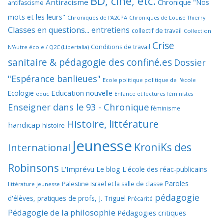
BD, ciné, etc.
Antiracisme
Chronique "Nos
antifascisme
mots et les leurs"
Chroniques de l'A2CPA
Chroniques de Louise Thierry
Classes en questions... entretiens
collectif de travail
Collection
Crise
Conditions de travail
N'Autre école / Q2C (Libertalia)
sanitaire & pédagogie des confiné.es
Dossier
"Espérance banlieues"
Ecole politique politique de l'école
Education nouvelle
Ecologie
educ
Enfance et lectures féministes
Enseigner dans le 93 - Chronique
féminisme
Histoire, littérature
handicap
histoire
Jeunesse
KroniKs des
International
Robinsons
L'Imprévu
Le blog L'école des réac-publicains
Paroles
Palestine Israël et la salle de classe
littérature jeunesse
pédagogie
d'élèves, pratiques de profs, J. Triguel
Précarité
Pédagogie de la philosophie
Pédagogies critiques