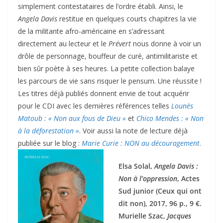
simplement contestataires de l’ordre établi. Ainsi, le
Angela Davis
restitue en quelques courts chapitres la vie
de la militante afro-américaine en s’adressant
directement au lecteur et le
Prévert
nous donne à voir un
drôle de personnage, bouffeur de curé, antimilitariste et
bien sûr poète à ses heures. La petite collection balaye
les parcours de vie sans risquer le pensum. Une réussite !
Les titres déjà publiés donnent envie de tout acquérir
pour le CDI avec les dernières références telles
Lounès
Matoub : « Non aux fous de Dieu »
et
Chico Mendes : « Non
à la déforestation »
. Voir aussi la note de lecture déjà
publiée sur le blog :
Marie Curie : NON au découragement
.
Elsa Solal,
Angela Davis :
Non à l’oppression
, Actes
Sud junior (Ceux qui ont
dit non), 2017, 96 p., 9 €.
Murielle Szac,
Jacques