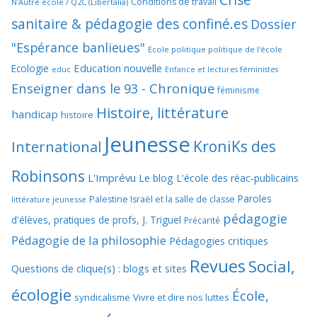
Conditions de travail
N'Autre école / Q2C (Libertalia)
sanitaire & pédagogie des confiné.es
Dossier
"Espérance banlieues"
Ecole politique politique de l'école
Education nouvelle
Ecologie
educ
Enfance et lectures féministes
Enseigner dans le 93 - Chronique
féminisme
Histoire, littérature
handicap
histoire
Jeunesse
KroniKs des
International
Robinsons
L'Imprévu
Le blog L'école des réac-publicains
Paroles
Palestine Israël et la salle de classe
littérature jeunesse
pédagogie
d'élèves, pratiques de profs, J. Triguel
Précarité
Pédagogie de la philosophie
Pédagogies critiques
Revues
Social,
Questions de clique(s) : blogs et sites
écologie
École,
syndicalisme
Vivre et dire nos luttes