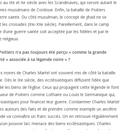
s au IXe et Xe siècle avec les Scandinaves, qui seront autant le
rs musulmans de Cordoue. Enfin, la bataille de Poitiers
re sainte. Du côté musulman, le concept de jihad ne se
ant les croisades (XIe-XIIe siècle). Pareillement, dans le camp
ée d’une guerre sainte soit acceptée par les fidèles et par le
 religieux.
Poitiers n’a pas toujours été perçu « comme la grande
té « associée à sa légende noire » ?
 noires de Charles Martel ont souvent mis de côté la bataille
 Dès le IXe siècle, des ecclésiastiques diffusent l’idée que
lié les biens de l’église. Ceux qui propagent cette légende le font
ueur de Poitiers comme Lothaire ou Louis le Germanique qui,
lésiastiques pour financer leur guerre. Condamner Charles Martel
 les auteurs des faits et de prendre comme exemple un ancêtre
gende va connaître un franc succès. On en retrouve régulièrement
qu’un pouvoir laïc menace des biens ecclésiastiques. Charles