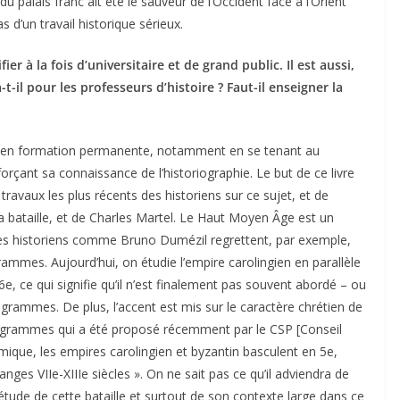
 palais franc ait été le sauveur de l’Occident face à l’Orient
s d’un travail historique sérieux.
ier à la fois d’universitaire et de grand public. Il est aussi,
-t-il pour les professeurs d’histoire ? Faut-il enseigner la
tre en formation permanente, notamment en se tenant au
orçant sa connaissance de l’historiographie. Le but de ce livre
travaux les plus récents des historiens sur ce sujet, et de
a bataille, et de Charles Martel. Le Haut Moyen Âge est un
 des historiens comme Bruno Dumézil regrettent, par exemple,
ammes. Aujourd’hui, on étudie l’empire carolingien en parallèle
6e, ce qui signifie qu’il n’est finalement pas souvent abordé – ou
rogrammes. De plus, l’accent est mis sur le caractère chrétien de
ogrammes qui a été proposé récemment par le CSP [Conseil
mique, les empires carolingien et byzantin basculent en 5e,
es VIIe-XIIIe siècles ». On ne sait pas ce qu’il adviendra de
ude de cette bataille et surtout de son contexte large dans ce