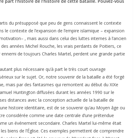
re part l’histoire de l’histoire de cette bataille. Pouvez-vous
tis du présupposé que peu de gens connaissent le contexte
ans le contexte de l’expansion de l’empire islamique – expansion
 motivation– , mais aussi dans celui des luttes internes à l’ancien
 des années Michel Rouche, les vrais perdants de Poitiers, ce
eur ennemi de toujours Charles Martel, perdent une grande partie
d’autant plus nécessaire qu’à part le très court ouvrage
érieux sur le sujet. Or, notre souvenir de la bataille a été forgé
que, mais par des fantasmes qui remontent au début du XIXe
 Samuel Huntington diffusées durant les années 1990 sur le
ses distances avec la conception actuelle de la bataille de
’une histoire identitaire, est de se souvenir qu’au Moyen âge ou
d’être considérée comme une date centrale d’une prétendue
omme un événement secondaire. Charles Martel lui-même était
 les biens de l’Église. Ces exemples permettent de comprendre