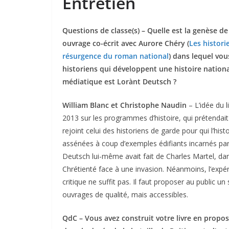
Entretien
Questions de classe(s) – Quelle est la genèse de
ouvrage co-écrit avec Aurore Chéry (
Les histori
résurgence du roman national
) dans lequel vo
historiens qui développent une histoire nation
médiatique est Lorànt Deutsch ?
William Blanc et Christophe Naudin
– L’idée du l
2013 sur les programmes d’histoire, qui prétendait 
rejoint celui des historiens de garde pour qui l’hist
assénées à coup d’exemples édifiants incarnés pa
Deutsch lui-même avait fait de Charles Martel, dan
Chrétienté face à une invasion. Néanmoins, l’expér
critique ne suffit pas. Il faut proposer au public u
ouvrages de qualité, mais accessibles.
QdC – Vous avez construit votre livre en propos