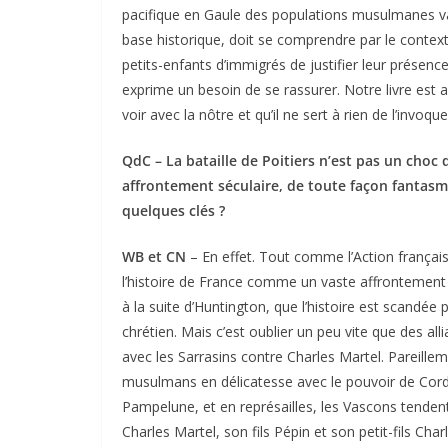
pacifique en Gaule des populations musulmanes va
base historique, doit se comprendre par le contex
petits-enfants d’immigrés de justifier leur présence 
exprime un besoin de se rassurer. Notre livre est au
voir avec la nôtre et qu’il ne sert à rien de l’invoque
QdC – La bataille de Poitiers n’est pas un choc 
affrontement séculaire, de toute façon fantasm
quelques clés ?
WB et CN
– En effet. Tout comme l’Action françai
l’histoire de France comme un vaste affrontement e
à la suite d’Huntington, que l’histoire est scandée
chrétien. Mais c’est oublier un peu vite que des all
avec les Sarrasins contre Charles Martel. Pareill
musulmans en délicatesse avec le pouvoir de Cordou
Pampelune, et en représailles, les Vascons tende
Charles Martel, son fils Pépin et son petit-fils Ch