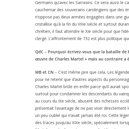
Germains qu’avec les Sarrasins. Ce sera aussi le ca
cauchemar des souverains carolingiens que des émi
n’oppose pas deux armées engagées dans une guer
cristallise qu’à la fin du VIIIe siècle et surtout dur
chrétien, il faut attendre le XIe siècle pour que l’id
clergé. L’affrontement de 732 est plus politique que
QdC – Pourquoi écrivez-vous que la bataille de 
œuvre de Charles Martel » mais au contraire a é
WB et CN
– C’est même pire que cela. Les légendes
pour ne retenir que d’autres aspects du personnage.
Charles Martel brûle en enfer parce qu’il aurait spo
surtout pour condamner les descendants du vainq
au cours du IXe siècle, abusent des richesses ecc
présentait l’avantage de ne pas viser directement
un peu oublié qui n’avait jamais été roi. Cette lé
des traces jusqu’au XIXe siècle, spécialement lors