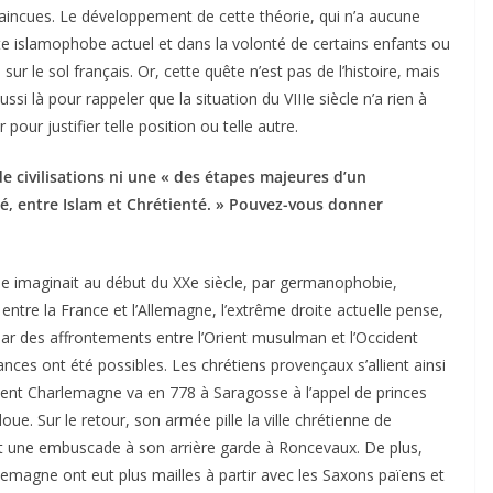
incues. Le développement de cette théorie, qui n’a aucune
te islamophobe actuel et dans la volonté de certains enfants ou
sur le sol français. Or, cette quête n’est pas de l’histoire, mais
ssi là pour rappeler que la situation du VIIIe siècle n’a rien à
r pour justifier telle position ou telle autre.
de civilisations ni une « des étapes majeures d’un
é, entre Islam et Chrétienté. » Pouvez-vous donner
se imaginait au début du XXe siècle, par germanophobie,
ntre la France et l’Allemagne, l’extrême droite actuelle pense,
 par des affrontements entre l’Orient musulman et l’Occident
iances ont été possibles. Les chrétiens provençaux s’allient ainsi
ement Charlemagne va en 778 à Saragosse à l’appel de princes
e. Sur le retour, son armée pille la ville chrétienne de
nt une embuscade à son arrière garde à Roncevaux. De plus,
arlemagne ont eut plus mailles à partir avec les Saxons païens et