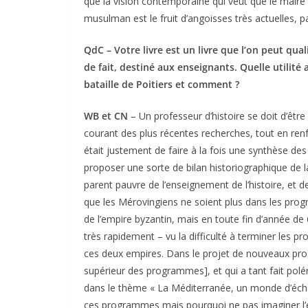
que la vision contemporaine qui veut que le maire du
musulman est le fruit d’angoisses très actuelles, pa
QdC – Votre livre est un livre que l’on peut qualif
de fait, destiné aux enseignants. Quelle utilité a
bataille de Poitiers et comment ?
WB et CN
– Un professeur d’histoire se doit d’ê
courant des plus récentes recherches, tout en renf
était justement de faire à la fois une synthèse des 
proposer une sorte de bilan historiographique de l
parent pauvre de l’enseignement de l’histoire, et
que les Mérovingiens ne soient plus dans les progr
de l’empire byzantin, mais en toute fin d’année de 
très rapidement – vu la difficulté à terminer les p
ces deux empires. Dans le projet de nouveaux pr
supérieur des programmes], et qui a tant fait polé
dans le thème « La Méditerranée, un monde d’échang
ces programmes mais pourquoi ne pas imaginer l’ét