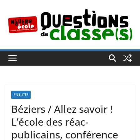
Passer
au
contenu
EN LUTTE
Béziers / Allez savoir !
L’école des réac-
publicains, conférence