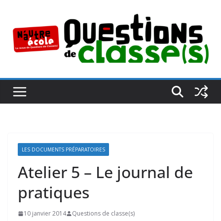
Passer
au
contenu
LES DOCUMENTS PRÉPARATOIRES
Atelier 5 – Le journal de
pratiques
10 janvier 2014
Questions de classe(s)