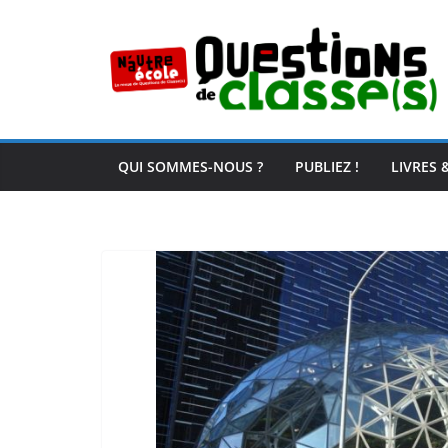
Passer
au
contenu
QUI SOMMES-NOUS ?
PUBLIEZ !
LIVRES 