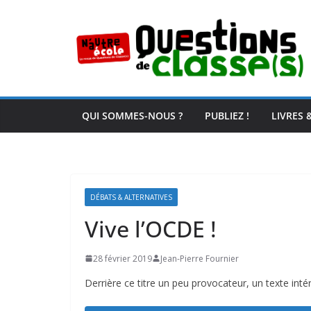
Passer
au
contenu
QUI SOMMES-NOUS ?
PUBLIEZ !
LIVRES 
DÉBATS & ALTERNATIVES
Vive l’OCDE !
28 février 2019
Jean-Pierre Fournier
Derrière ce titre un peu provocateur, un texte inté