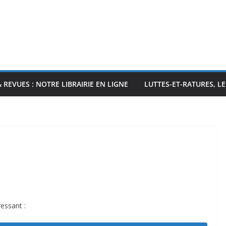
& REVUES : NOTRE LIBRAIRIE EN LIGNE
LUTTES-ET-RATURES, L
ressant :