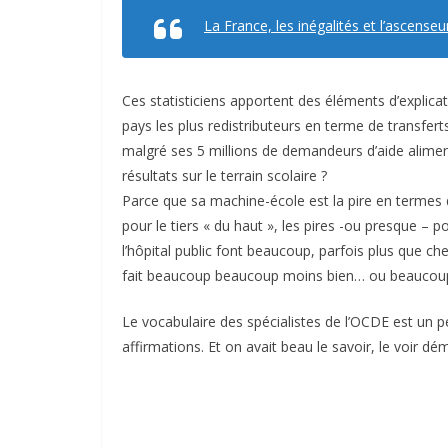
La France, les inégalités et l’ascenseu
Ces statisticiens apportent des éléments d’explicati
pays les plus redistributeurs en terme de transfe
malgré ses 5 millions de demandeurs d’aide aliment
résultats sur le terrain scolaire ?
Parce que sa machine-école est la pire en termes d’
pour le tiers « du haut », les pires -ou presque – po
l’hôpital public font beaucoup, parfois plus que che
fait beaucoup beaucoup moins bien… ou beaucoup
Le vocabulaire des spécialistes de l’OCDE est un p
affirmations. Et on avait beau le savoir, le voir 