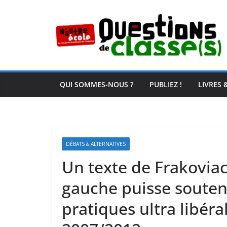
Passer
au
contenu
QUI SOMMES-NOUS ?
PUBLIEZ !
LIVRES 
DÉBATS & ALTERNATIVES
Un texte de Frakovia
gauche puisse souteni
pratiques ultra libéra