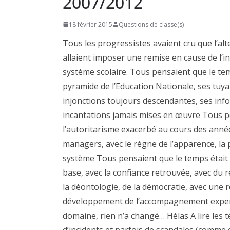
2007/2012
18 février 2015
Questions de classe(s)
Tous les progressistes avaient cru que l’alt
allaient imposer une remise en cause de l’
système scolaire. Tous pensaient que le tem
pyramide de l’Education Nationale, ses tuya
injonctions toujours descendantes, ses info
incantations jamais mises en œuvre Tous p
l’autoritarisme exacerbé au cours des années
managers, avec le règne de l’apparence, la 
système Tous pensaient que le temps était ve
base, avec la confiance retrouvée, avec du r
la déontologie, de la démocratie, avec une r
développement de l’accompagnement expert
domaine, rien n’a changé… Hélas A lire les
d’incidents et parfois de scandales (comme d