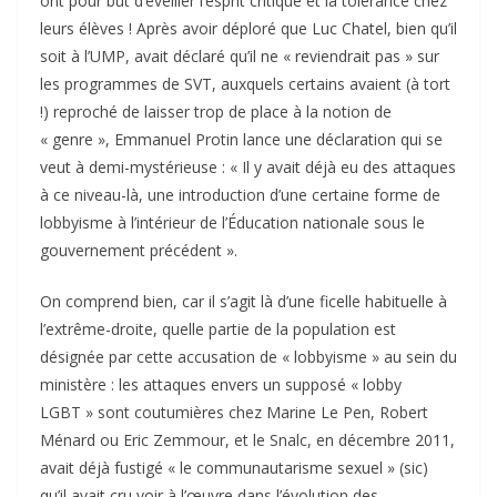
ont pour but d’éveiller l’esprit critique et la tolérance chez
leurs élèves ! Après avoir déploré que Luc Chatel, bien qu’il
soit à l’UMP, avait déclaré qu’il ne « reviendrait pas » sur
les programmes de SVT, auxquels certains avaient (à tort
!) reproché de laisser trop de place à la notion de
« genre », Emmanuel Protin lance une déclaration qui se
veut à demi-mystérieuse : « Il y avait déjà eu des attaques
à ce niveau-là, une introduction d’une certaine forme de
lobbyisme à l’intérieur de l’Éducation nationale sous le
gouvernement précédent ».
On comprend bien, car il s’agit là d’une ficelle habituelle à
l’extrême-droite, quelle partie de la population est
désignée par cette accusation de « lobbyisme » au sein du
ministère : les attaques envers un supposé « lobby
LGBT » sont coutumières chez Marine Le Pen, Robert
Ménard ou Eric Zemmour, et le Snalc, en décembre 2011,
avait déjà fustigé « le communautarisme sexuel » (sic)
qu’il avait cru voir à l’œuvre dans l’évolution des