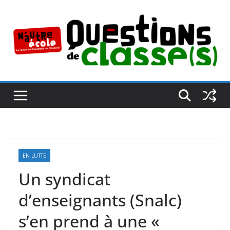
Passer
au
contenu
EN LUTTE
Un syndicat
d’enseignants (Snalc)
s’en prend à une «