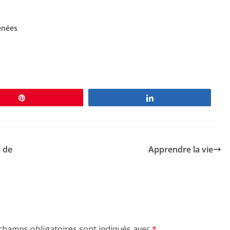
énées
Épingle
Partagez
i de
Apprendre la vie
champs obligatoires sont indiqués avec
*