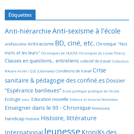
Étiquettes
Anti-sexisme à l'école
Anti-hiérarchie
BD, ciné, etc.
Antiracisme
Chronique "Nos
antifascisme
mots et les leurs"
Chroniques de l'A2CPA
Chroniques de Louise Thierry
Classes en questions... entretiens
collectif de travail
Collection
Crise
Conditions de travail
N'Autre école / Q2C (Libertalia)
sanitaire & pédagogie des confiné.es
Dossier
"Espérance banlieues"
Ecole politique politique de l'école
Education nouvelle
Ecologie
educ
Enfance et lectures féministes
Enseigner dans le 93 - Chronique
féminisme
Histoire, littérature
handicap
histoire
Jeunesse
KroniKs des
International