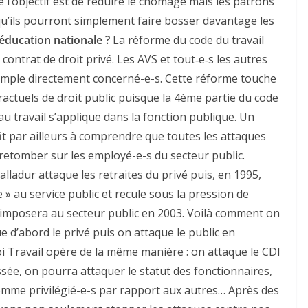
l’objectif est de réduire le chômage mais les patrons
u’ils pourront simplement faire bosser davantage les
’éducation nationale ?
La réforme du code du travail
contrat de droit privé. Les AVS et tout‑e‑s les autres
emple directement concerné-e-s. Cette réforme touche
ractuels de droit public puisque la 4ème partie du code
é au travail s’applique dans la fonction publique. Un
it par ailleurs à comprendre que toutes les attaques
r retomber sur les employé-e-s du secteur public.
alladur attaque les retraites du privé puis, en 1995,
 » au service public et recule sous la pression de
 l’imposera au secteur public en 2003. Voilà comment on
ue d’abord le privé puis on attaque le public en
 loi Travail opère de la même manière : on attaque le CDI
passée, on pourra attaquer le statut des fonctionnaires,
comme privilégié-e-s par rapport aux autres… Après des