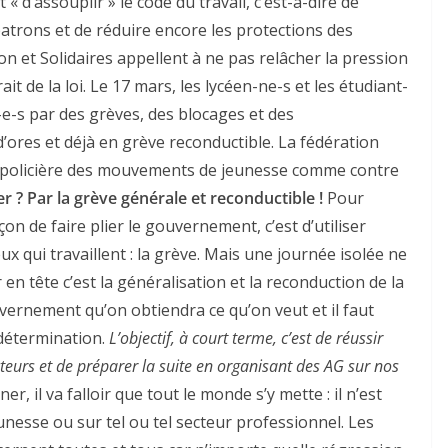
 « d’assouplir » le code du travail, c’est-à-dire de
rons et de réduire encore les protections des
on et Solidaires appellent à ne pas relâcher la pression
it de la loi. Le 17 mars, les lycéen-ne-s et les étudiant-
e-s par des grèves, des blocages et des
d’ores et déjà en grève reconductible. La fédération
n policière des mouvements de jeunesse comme contre
? Par la grève générale et reconductible !
Pour
çon de faire plier le gouvernement, c’est d’utiliser
eux qui travaillent : la grève. Mais une journée isolée ne
en tête c’est la généralisation et la reconduction de la
vernement qu’on obtiendra ce qu’on veut et il faut
 détermination.
L’objectif, à court terme, c’est de réussir
teurs et de préparer la suite en organisant des AG sur nos
r, il va falloir que tout le monde s’y mette : il n’est
unesse ou sur tel ou tel secteur professionnel. Les