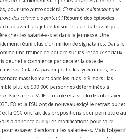
evons non seulement stopper les attaques contre nos
ès, pour une autre société.
C’est donc maintenant que
oits des salarié-e-s partout !
Résumé des épisodes
ti un avant-projet de loi sur le code du travail qui a
 chez les salarié-e-s et dans la jeunesse. Une
pidement réuni plus d’un million de signataires. Dans le
comme une traînée de poudre sur les réseaux sociaux
ris peur et a commencé par décaler la date de
ministres. Cela n’a pas empêché les lycéen-ne-s, les
escendre massivement dans les rues le 9 mars : les
emblé plus de 500 000 personnes déterminées à
eux. Face à cela, Valls a reculé et a voulu discuter avec
 CGT, FO et la FSU ont de nouveau exigé le retrait pur et
TC et la CGC ont fait des propositions pour permettre au
Valls a annoncé quelques modifications pour faire
t pour essayer d’endormir les salarié-e-s. Mais l’objectif