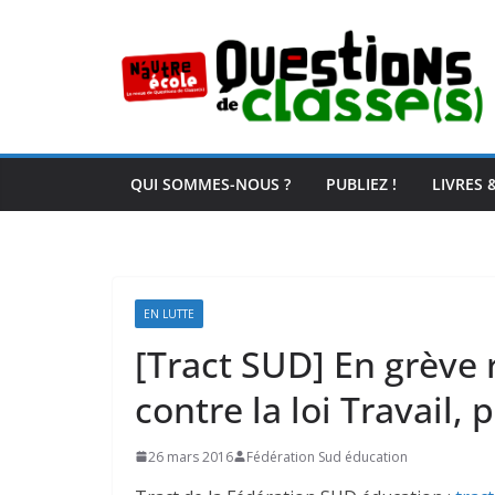
Passer
au
contenu
QUI SOMMES-NOUS ?
PUBLIEZ !
LIVRES 
EN LUTTE
[Tract SUD] En grève 
contre la loi Travail, 
26 mars 2016
Fédération Sud éducation