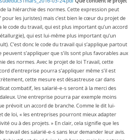
tsudeduc31mars_2016-03-24.pdf
Que contient le projet
n de la hiérarchie des normes. Cette expression peut
our les juristes) mais c’est bien le cœur du projet de
 y a le code du travail, qui est plus important qu’un accord
tallurgie), qui est lui-même plus important qu’un
t). C’est donc le code du travail qui s’applique partout
e peuvent s’appliquer que s’ils sont plus favorables aux
hie des normes. Avec le projet de loi Travail, cette
cord d’entreprise pourra s’appliquer même s’il est
ncrètement, cette mesure est désastreuse car dans
dicat combatif, les salarié-e-s seront à la merci des
ndaleux. Une entreprise pourra par exemple moins
e prévoit un accord de branche. Comme le dit lui-
t de loi, « les entreprises pourront mieux adapter
vité ou à des projets. » En clair, cela signifie que les
travail des salarié-e-s sans leur demander leur avis.