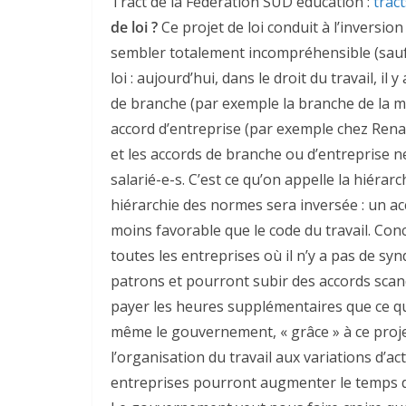
Tract de la Fédération SUD éducation :
trac
de loi ?
Ce projet de loi conduit à l’inversio
sembler totalement incompréhensible (sauf p
loi : aujourd’hui, dans le droit du travail, il
de branche (par exemple la branche de la mé
accord d’entreprise (par exemple chez Renaul
et les accords de branche ou d’entreprise n
salarié-e-s. C’est ce qu’on appelle la hiérarc
hiérarchie des normes sera inversée : un ac
moins favorable que le code du travail. Co
toutes les entreprises où il n’y a pas de syn
patrons et pourront subir des accords sca
payer les heures supplémentaires que ce qu
même le gouvernement, « grâce » à ce proje
l’organisation du travail aux variations d’acti
entreprises pourront augmenter le temps de 