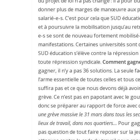
du projet de loi n’a pas changé : il a pour but
donner plus de marges de manœuvre aux pat
salarié-e-s. C’est pour cela que SUD éducati
et à poursuivre la mobilisation jusqu’au retra
e-s se sont de nouveau fortement mobilisé-
manifestations. Certaines universités sont 
SUD éducation s’élève contre la répressio
toute répression syndicale.
Comment gagner 
gagner, il n’y a pas 36 solutions. La seule fa
l’arme essentielle de toutes celles et tous c
suffira pas et ce que nous devons déjà avoir 
grève. Ce n’est pas en papotant avec le gou
donc se préparer au rapport de force avec
une grève massive le 31 mars dans tous les sec
lieux de travail, dans nos quartiers…
Pour gagne
pas question de tout faire reposer sur la je