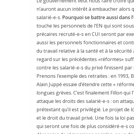
Le gouvernement veut nous faire croire que 
n’auront aucun intérêt à embaucher alors q
salarié-e-s.
Pourquoi se battre aussi dans l
touche les personnels de l’EN qui sont sous 
précaires recruté-e-s en CUI seront par ex
aussi les personnels fonctionnaires et cont
du travail relative à la santé et à la sécurit
regard sur les précédentes «réformes» suff
contre les salarié-e-s du privé finissent pa
Prenons l’exemple des retraites : en 1993, B
Alain Juppé essaie d’étendre cette « réforme
longues grèves. C’est finalement Fillon qui
attaque les droits des salarié-e-s : on attaq
prétextant qu’il est privilégié. Le projet de
et le droit du travail privé. Une fois la loi 
qui seront une fois de plus considéré-e-s 