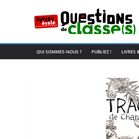
Passer
au
contenu
QUI SOMMES-NOUS ?
PUBLIEZ !
LIVRES 