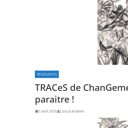
RESSOURCES
TRACeS de ChanGemen
paraitre !
5 avril 2018
Louiza Brahimi