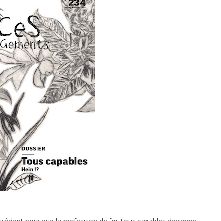
uccèdent pour que la profession de foi Tous capables devienne