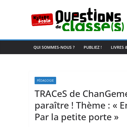
Passer
au
contenu
QUI SOMMES-NOUS ?
PUBLIEZ !
LIVRES 
PÉDAGOGIE
TRACeS de ChanGemen
paraître ! Thème : « E
Par la petite porte »