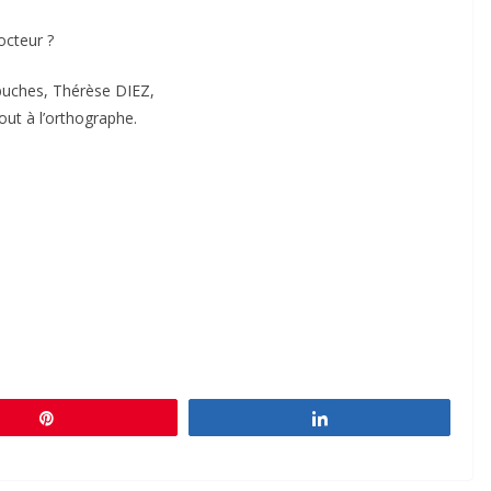
octeur ?
uches, Thérèse DIEZ,
out à l’orthographe.
Épingle
Partagez