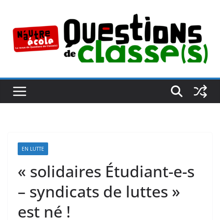
Passer
au
contenu
EN LUTTE
« solidaires Étudiant-e-s
– syndicats de luttes »
est né !