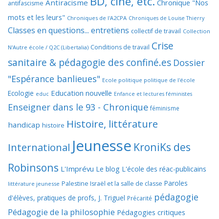
BD, ciné, etc.
Antiracisme
Chronique "Nos
antifascisme
mots et les leurs"
Chroniques de l'A2CPA
Chroniques de Louise Thierry
Classes en questions... entretiens
collectif de travail
Collection
Crise
Conditions de travail
N'Autre école / Q2C (Libertalia)
sanitaire & pédagogie des confiné.es
Dossier
"Espérance banlieues"
Ecole politique politique de l'école
Education nouvelle
Ecologie
educ
Enfance et lectures féministes
Enseigner dans le 93 - Chronique
féminisme
Histoire, littérature
handicap
histoire
Jeunesse
KroniKs des
International
Robinsons
L'Imprévu
Le blog L'école des réac-publicains
Paroles
Palestine Israël et la salle de classe
littérature jeunesse
pédagogie
d'élèves, pratiques de profs, J. Triguel
Précarité
Pédagogie de la philosophie
Pédagogies critiques