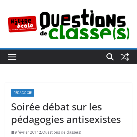
Passer
au
contenu
PÉDAGOGIE
Soirée débat sur les
pédagogies antisexistes
9 février 2014
Questions de classe(s)