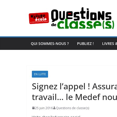
Passer
au
contenu
QUI SOMMES-NOUS ?
PUBLIEZ !
LIVRES 
EN LUTTE
Signez l’appel ! Assu
travail… le Medef nous
25 juin 2016
Questions de classe(s)