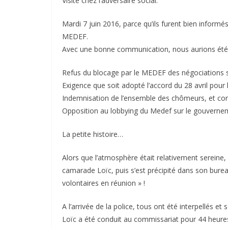
Visite chez l’adversaire social.
Mardi 7 juin 2016, parce qu’ils furent bien inform
MEDEF.
Avec une bonne communication, nous aurions été d
Refus du blocage par le MEDEF des négociations 
Exigence que soit adopté l’accord du 28 avril pour l
Indemnisation de l’ensemble des chômeurs, et corre
Opposition au lobbying du Medef sur le gouvernemen
La petite histoire…
Alors que l’atmosphère était relativement sereine,
camarade Loïc, puis s’est précipité dans son burea
volontaires en réunion » !
A l’arrivée de la police, tous ont été interpellés et 
Loïc a été conduit au commissariat pour 44 heures 