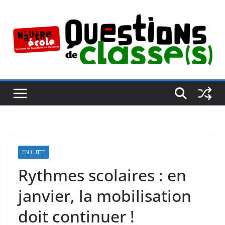
Passer
au
contenu
EN LUTTE
Rythmes scolaires : en
janvier, la mobilisation
doit continuer !