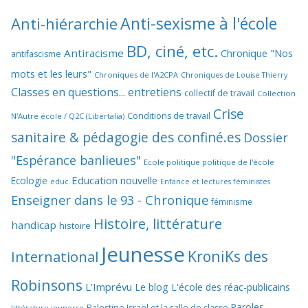
Anti-sexisme à l'école
Anti-hiérarchie
BD, ciné, etc.
Antiracisme
Chronique "Nos
antifascisme
mots et les leurs"
Chroniques de l'A2CPA
Chroniques de Louise Thierry
Classes en questions... entretiens
collectif de travail
Collection
Crise
Conditions de travail
N'Autre école / Q2C (Libertalia)
sanitaire & pédagogie des confiné.es
Dossier
"Espérance banlieues"
Ecole politique politique de l'école
Education nouvelle
Ecologie
educ
Enfance et lectures féministes
Enseigner dans le 93 - Chronique
féminisme
Histoire, littérature
handicap
histoire
Jeunesse
KroniKs des
International
Robinsons
L'Imprévu
Le blog L'école des réac-publicains
Paroles
Palestine Israël et la salle de classe
littérature jeunesse