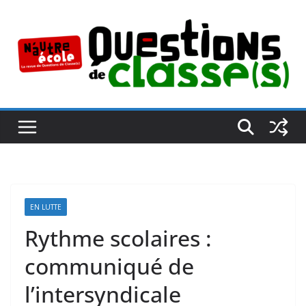
Passer
au
contenu
EN LUTTE
Rythme scolaires :
communiqué de
l’intersyndicale