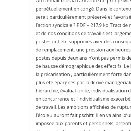
On connaît tous la caricature du prof privilé
perpétuellement en congé. Dans le contexte 
serait particulièrement préservé et favorisé…
l’action syndicale ? PDF – 217.9 ko Tract de 
et de nos conditions de travail s’est largem
postes ont été supprimés avec des conséque
de remplacement, une pression aux heures 
postes depuis deux ans n’ont pas permis de
de hausse démographique des effectifs. Le 
la précarisation , particulièrement forte da
plus été épargnés par la dérive managérial
hiérarchie, évaluationite, individualisation 
en concurrence et l’individualisme exacerbés
de travail. Les ambitions affichées de ruptu
l’école » auront fait pschitt. Il en va ainsi
imposée aux parents et personnels, accentua