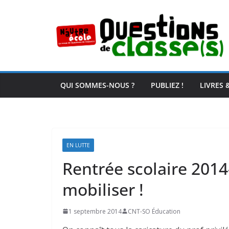
Passer
au
contenu
QUI SOMMES-NOUS ?
PUBLIEZ !
LIVRES 
EN LUTTE
Rentrée scolaire 2014
mobiliser !
1 septembre 2014
CNT-SO Éducation