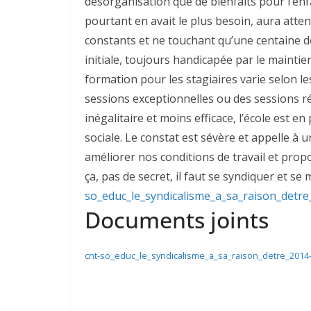
désorganisation que de bienfaits pour l’enfan
pourtant en avait le plus besoin, aura att
constants et ne touchant qu’une centaine d
initiale, toujours handicapée par le mainti
formation pour les stagiaires varie selon le
sessions exceptionnelles ou des sessions r
inégalitaire et moins efficace, l’école est en
sociale. Le constat est sévère et appelle à 
améliorer nos conditions de travail et prop
ça, pas de secret, il faut se syndiquer et se 
so_educ_le_syndicalisme_a_sa_raison_detre
Documents joints
cnt-so_educ_le_syndicalisme_a_sa_raison_detre_2014