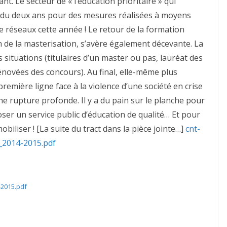
t. Le secteur de « l’éducation prioritaire » qui
endu deux ans pour des mesures réalisées à moyens
e réseaux cette année ! Le retour de la formation
en de la masterisation, s’avère également décevante. La
s situations (titulaires d’un master ou pas, lauréat des
énovées des concours). Au final, elle-même plus
 première ligne face à la violence d’une société en crise
une rupture profonde. Il y a du pain sur le planche pour
oser un service public d’éducation de qualité… Et pour
mobiliser ! [La suite du tract dans la pièce jointe…]
cnt-
_2014-2015.pdf
-2015.pdf