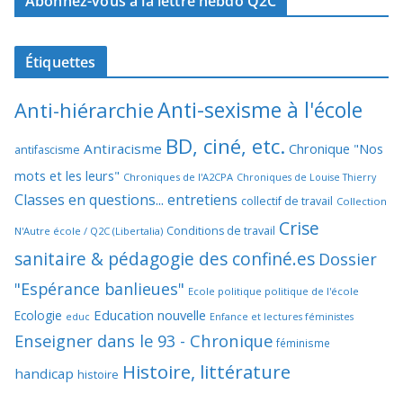
Abonnez-vous à la lettre hebdo Q2C
Étiquettes
Anti-sexisme à l'école
Anti-hiérarchie
BD, ciné, etc.
Antiracisme
Chronique "Nos
antifascisme
mots et les leurs"
Chroniques de l'A2CPA
Chroniques de Louise Thierry
Classes en questions... entretiens
collectif de travail
Collection
Crise
Conditions de travail
N'Autre école / Q2C (Libertalia)
sanitaire & pédagogie des confiné.es
Dossier
"Espérance banlieues"
Ecole politique politique de l'école
Education nouvelle
Ecologie
educ
Enfance et lectures féministes
Enseigner dans le 93 - Chronique
féminisme
Histoire, littérature
handicap
histoire