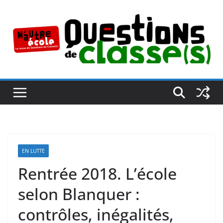
Passer
au
contenu
EN LUTTE
Rentrée 2018. L’école
selon Blanquer :
contrôles, inégalités,