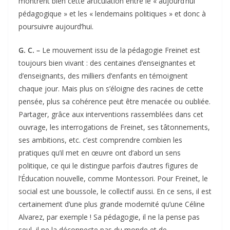
montrent bien cette articulation entre le « aujourd’hui
pédagogique » et les « lendemains politiques » et donc à
poursuivre aujourd’hui.
G. C. –
Le mouvement issu de la pédagogie Freinet est
toujours bien vivant : des centaines d’enseignantes et
d’enseignants, des milliers d’enfants en témoignent
chaque jour. Mais plus on s’éloigne des racines de cette
pensée, plus sa cohérence peut être menacée ou oubliée.
Partager, grâce aux interventions rassemblées dans cet
ouvrage, les interrogations de Freinet, ses tâtonnements,
ses ambitions, etc. c’est comprendre combien les
pratiques qu’il met en œuvre ont d’abord un sens
politique, ce qui le distingue parfois d’autres figures de
l’Éducation nouvelle, comme Montessori. Pour Freinet, le
social est une boussole, le collectif aussi. En ce sens, il est
certainement d’une plus grande modernité qu’une Céline
Alvarez, par exemple ! Sa pédagogie, il ne la pense pas
seul, il ne la déconnecte pas du monde et de