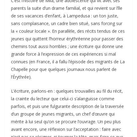
C’est l’histoire de Mila, une adolescente qui vit avec ses
parents la suite d’un drame familial, et qui revient sur l’île
de ses vacances d’enfant, à Lampedusa : un ton juste,
sans complaisance, un cadre bien situé, sans forcing sur
la « couleur locale ». En parallèle, des récits tendus de ces
jeunes qui quittent l’horreur érythréenne pour passer des
chemins tout aussi horribles ; une écriture qui donne une
grande force à l’expression de ces expériences si mal
connues (en France, il a fallu l’épisode des migrants de La
Chapelle pour que quelques journaux nous parlent de
l’Érythrée).
L’écriture, parlons-en : quelques trouvailles au fil du récit,
la crainte du lecteur que celui-ci s’alanguisse comme
parfois, et puis une fulgurante description de la traversée
d’un groupe de jeunes migrants, un chef d’œuvre qui
mérite à lui seul qu’on se procure l’ouvrage. Un peu plus
avant encore, une réflexion sur l’acceptation : faire avec
n’est pas se résigner, ni tourner la tête, mais faire ce que