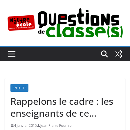
Passer
au
contenu
EN LUTTE
Rappelons le cadre : les
enseignants de ce…
4 janvier 2015
Jean-Pierre Fournier