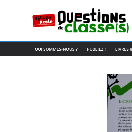
Passer
au
contenu
QUI SOMMES-NOUS ?
PUBLIEZ !
LIVRES 