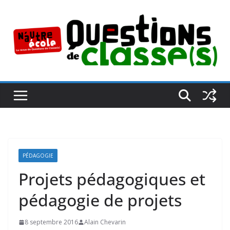
Passer
au
contenu
PÉDAGOGIE
Projets pédagogiques et
pédagogie de projets
8 septembre 2016
Alain Chevarin