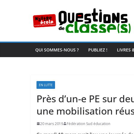
Passer
au
contenu
QUI SOMMES-NOUS ?
PUBLIEZ !
LIVRES 
EN LUTTE
Près d’un-e PE sur de
une mobilisation réus
20 mars 2019
Fédération Sud éducation