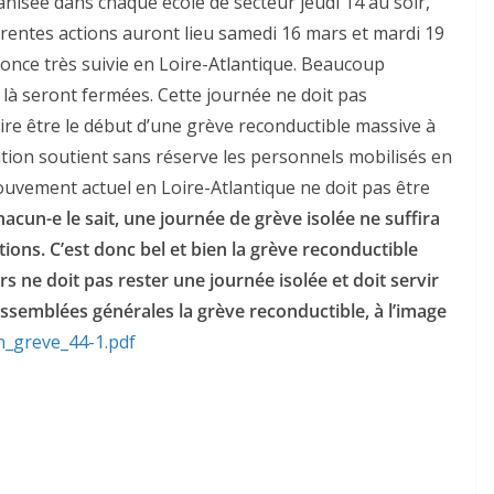
anisée dans chaque école de secteur jeudi 14 au soir,
érentes actions auront lieu samedi 16 mars et mardi 19
once très suivie en Loire-Atlantique. Beaucoup
 là seront fermées. Cette journée ne doit pas
ire être le début d’une grève reconductible massive à
ation soutient sans réserve les personnels mobilisés en
ouvement actuel en Loire-Atlantique ne doit pas être
acun-e le sait, une journée de grève isolée ne suffira
tions. C’est donc bel et bien la grève reconductible
ars ne doit pas rester une journée isolée et doit servir
assemblées générales la grève reconductible, à l’image
n_greve_44-1.pdf