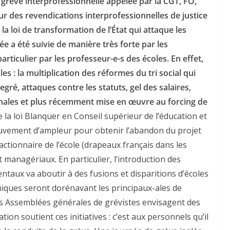
 grève interprofessionnelle appelée par la CGT, FO,
sur des revendications interprofessionnelles de justice
 la loi de transformation de l’État qui attaque les
ée a été suivie de manière très forte par les
articulier par les professeur-e-s des écoles. En effet,
 : la multiplication des réformes du tri social qui
gré, attaques contre les statuts, gel des salaires,
onales et plus récemment mise en œuvre au forcing de
la loi Blanquer en Conseil supérieur de l’éducation et
ouvement d’ampleur pour obtenir l’abandon du projet
 réactionnaire de l’école (drapeaux français dans les
t managériaux. En particulier, l’introduction des
taux va aboutir à des fusions et disparitions d’écoles
chiques seront dorénavant les principaux-ales de
es Assemblées générales de grévistes envisagent des
ion soutient ces initiatives : c’est aux personnels qu’il