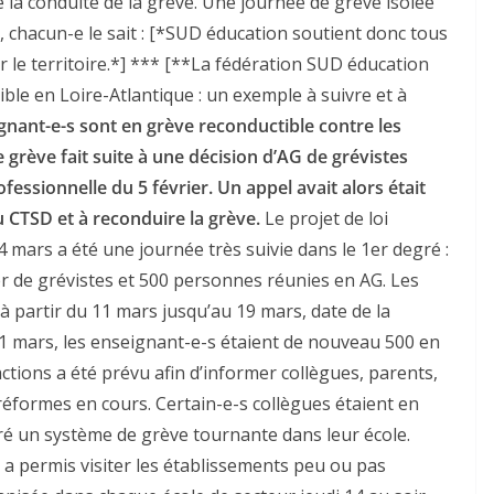
 la conduite de la grève. Une journée de grève isolée
, chacun-e le sait : [*SUD éducation soutient donc tous
r le territoire.*] *** [**La fédération SUD éducation
ble en Loire-Atlantique : un exemple à suivre et à
ignant-e-s sont en grève reconductible contre les
grève fait suite à une décision d’AG de grévistes
fessionnelle du 5 février. Un appel avait alors était
u CTSD et à reconduire la grève.
Le projet de loi
 mars a été une journée très suivie dans le 1er degré :
er de grévistes et 500 personnes réunies en AG. Les
à partir du 11 mars jusqu’au 19 mars, date de la
11 mars, les enseignant-e-s étaient de nouveau 500 en
ctions a été prévu afin d’informer collègues, parents,
 réformes en cours. Certain-e-s collègues étaient en
uré un système de grève tournante dans leur école.
 a permis visiter les établissements peu ou pas