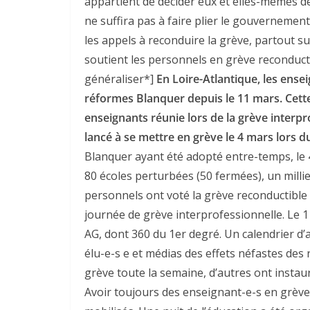
appartient de décider eux et elles-mêmes de
ne suffira pas à faire plier le gouvernement
les appels à reconduire la grève, partout su
soutient les personnels en grève reconducti
généraliser*]
En Loire-Atlantique, les ense
réformes Blanquer depuis le 11 mars. Cette 
enseignants réunie lors de la grève interpro
lancé à se mettre en grève le 4 mars lors d
Blanquer ayant été adopté entre-temps, le 4
80 écoles perturbées (50 fermées), un milli
personnels ont voté la grève reconductible 
journée de grève interprofessionnelle. Le 
AG, dont 360 du 1er degré. Un calendrier d’a
élu-e-s e et médias des effets néfastes des
grève toute la semaine, d’autres ont insta
Avoir toujours des enseignant-e-s en grève