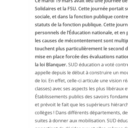
Ce mardi 19 mars avait lieu une journée de
Solidaires et la FSU. Cette journée portait 
sociale, et dans la fonction publique contre
statuts de la fonction publique.
Cette journ
personnels de l’Éducation nationale, et en p
les causes de mécontentement sont multiples
touchent plus particulièrement le second de
mise en place forcée des évaluations nati
la loi Blanquer.
SUD éducation a voté contre 
appelle depuis le début à construire un m
de loi. En effet, celle-ci articule une vision
classes) avec ses aspects les plus libéraux e
Établissements publics des savoirs fondamen
et prévoit le fait que les supérieurs hiérar
collèges ! Dans différents départements, d
suites à donner aux mobilisation. SUD éducat