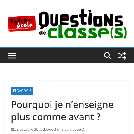
Passer
au
contenu
PÉDAGOGIE
Pourquoi je n’enseigne
plus comme avant ?
28 octobre 2015
Questions de classe(s)