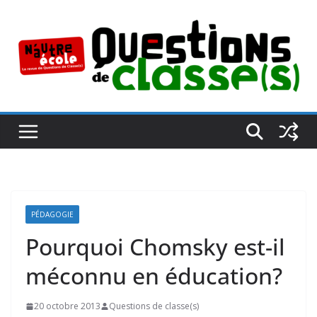
Passer
au
contenu
PÉDAGOGIE
Pourquoi Chomsky est-il
méconnu en éducation?
20 octobre 2013
Questions de classe(s)