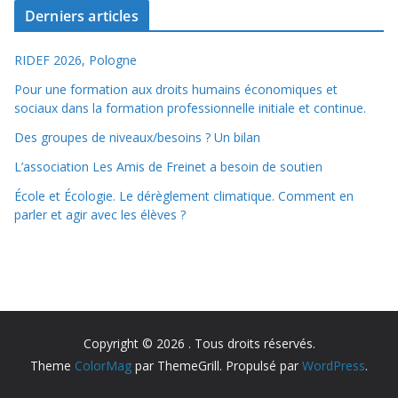
Derniers articles
RIDEF 2026, Pologne
Pour une formation aux droits humains économiques et
sociaux dans la formation professionnelle initiale et continue.
Des groupes de niveaux/besoins ? Un bilan
L’association Les Amis de Freinet a besoin de soutien
École et Écologie. Le dérèglement climatique. Comment en
parler et agir avec les élèves ?
Copyright © 2026
. Tous droits réservés.
Theme
ColorMag
par ThemeGrill. Propulsé par
WordPress
.