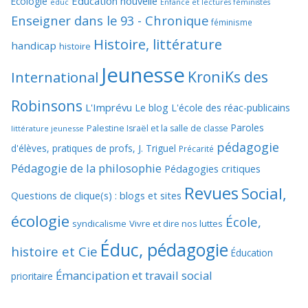
Education nouvelle
Ecologie
educ
Enfance et lectures féministes
Enseigner dans le 93 - Chronique
féminisme
Histoire, littérature
handicap
histoire
Jeunesse
KroniKs des
International
Robinsons
L'Imprévu
Le blog L'école des réac-publicains
Paroles
Palestine Israël et la salle de classe
littérature jeunesse
pédagogie
d'élèves, pratiques de profs, J. Triguel
Précarité
Pédagogie de la philosophie
Pédagogies critiques
Revues
Social,
Questions de clique(s) : blogs et sites
écologie
École,
syndicalisme
Vivre et dire nos luttes
Éduc, pédagogie
histoire et Cie
Éducation
Émancipation et travail social
prioritaire