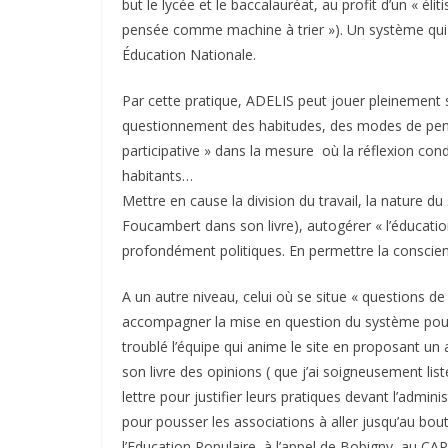
but le lycée et le baccalauréat, au profit d’un « él
pensée comme machine à trier »). Un système qui 
Éducation Nationale.
Par cette pratique, ADELIS peut jouer pleinement s
questionnement des habitudes, des modes de pen
participative » dans la mesure où la réflexion cond
habitants…
Mettre en cause la division du travail, la nature du
Foucambert dans son livre), autogérer « l’éducatio
profondément politiques. En permettre la conscient
A un autre niveau, celui où se situe « questions de c
accompagner la mise en question du système pour l’o
troublé l’équipe qui anime le site en proposant un ar
son livre des opinions ( que j’ai soigneusement lis
lettre pour justifier leurs pratiques devant l’admin
pour pousser les associations à aller jusqu’au bo
l’Education Populaire, à l’appel de Bobigny, au CAPE