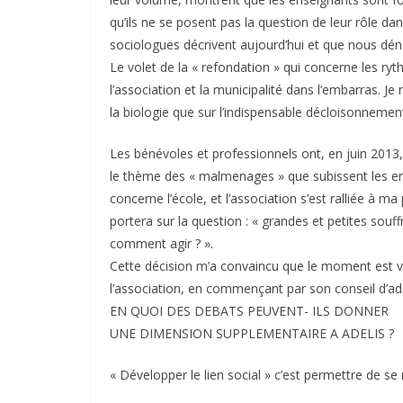
qu’ils ne se posent pas la question de leur rôle da
sociologues décrivent aujourd’hui et que nous dé
Le volet de la « refondation » qui concerne les ry
l’association et la municipalité dans l’embarras. Je
la biologie que sur l’indispensable décloisonnement
Les bénévoles et professionnels ont, en juin 2013,
le thème des « malmenages » que subissent les enfa
concerne l’école, et l’association s’est ralliée à m
portera sur la question : « grandes et petites sou
comment agir ? ».
Cette décision m’a convaincu que le moment est ve
l’association, en commençant par son conseil d’admi
EN QUOI DES DEBATS PEUVENT- ILS DONNER
UNE DIMENSION SUPPLEMENTAIRE A ADELIS ?
« Développer le lien social » c’est permettre de se 