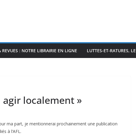
& REVUES : NOTRE LIBRAIRIE EN LIGNE
LUTTES-ET-RATURES, L
 agir localement »
our ma part, je mentionnerai prochainement une publication
és à l’AFL.