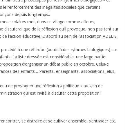
ns le renforcement des inégalités sociales que certains
nonçons depuis longtemps..
thmes scolaires met, dans ce village comme ailleurs,
 ne discuterai que de la réflexion qu’il provoque, non pas tant sur
 de l’action éducative. D’abord au sein de l’association ADELIS.
 procédé à une réflexion (au-delà des rythmes biologiques) sur
nts. La liste dressée est considérable, une large partie
a proposition d’organiser un débat public en octobre. Celui-ci
ffrances des enfants… Parents, enseignants, associations, élus,
nu de provoquer une réflexion « politique » au sein de
nistration qui est invité à discuter cette proposition :
rencontrer, se distraire et se cultiver ensemble, s’entraider etc.