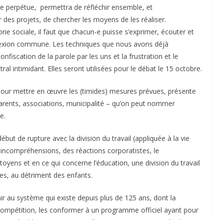
t se perpétue, permettra de réfléchir ensemble, et
des projets, de chercher les moyens de les réaliser.
ie sociale, il faut que chacun-e puisse s’exprimer, écouter et
réflexion commune. Les techniques que nous avons déjà
fiscation de la parole par les uns et la frustration et le
al intimidant. Elles seront utilisées pour le débat le 15 octobre.
s pour mettre en œuvre les (timides) mesures prévues, présente
, parents, associations, municipalité – qu’on peut nommer
e.
but de rupture avec la division du travail (appliquée à la vie
incompréhensions, des réactions corporatistes, le
oyens et en ce qui concerne l’éducation, une division du travail
res, au détriment des enfants.
ir au système qui existe depuis plus de 125 ans, dont la
 compétition, les conformer à un programme officiel ayant pour