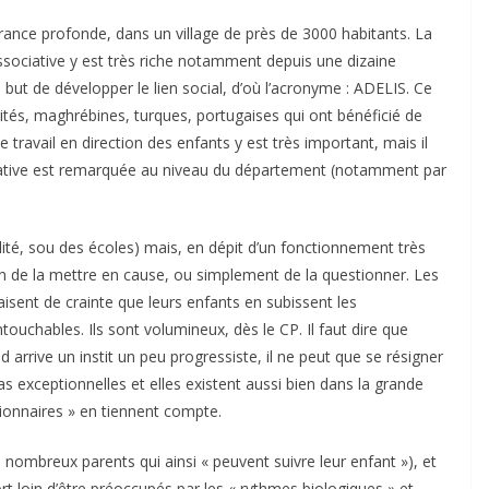
rance profonde, dans un village de près de 3000 habitants. La
 associative y est très riche notamment depuis une dizaine
 but de développer le lien social, d’où l’acronyme : ADELIS. Ce
rités, maghrébines, turques, portugaises qui ont bénéficié de
 travail en direction des enfants y est très important, mais il
iative est remarquée au niveau du département (notamment par
alité, sou des écoles) mais, en dépit d’un fonctionnement très
ion de la mettre en cause, ou simplement de la questionner. Les
aisent de crainte que leurs enfants en subissent les
uchables. Ils sont volumineux, dès le CP. Il faut dire que
 arrive un instit un peu progressiste, il ne peut que se résigner
 pas exceptionnelles et elles existent aussi bien dans la grande
lutionnaires » en tiennent compte.
 nombreux parents qui ainsi « peuvent suivre leur enfant »), et
t loin d’être préoccupés par les « rythmes biologiques » et