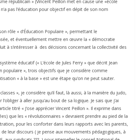
itisme républicain » (Vincent Peillon met en cause une «école
n’a pas l’éducation pour objectif en dépit de son nom
on rôle « d’Éducation Populaire », permettant le
sée, et éventuellement mettre en œuvre la « démocratie
uit à s’intéresser à des décisions concernant la collectivité des
 système éducatif (« L’école de Jules Ferry » que décrit Jean
n populaire », trois objectifs que je considère comme
isation « à la base » est une étape qu’on ne peut sauter.
lasses », je considère qu’il faut, là aussi, à la manière du judo,
bliger à aller jusqu’au bout de sa logique. Je sais que j’ai
ticle titré « J’ose apprécier Vincent Peillon ». Il exprime dans
tées) que les « révolutionnaires » devraient prendre au pied de la
istration, pour les conforter dans leurs rapports avec les parents,
ut de leur discours ( je pense aux mouvements pédagogiques, à
, aux syndicats ???, ) pour interpeller le conseil National de