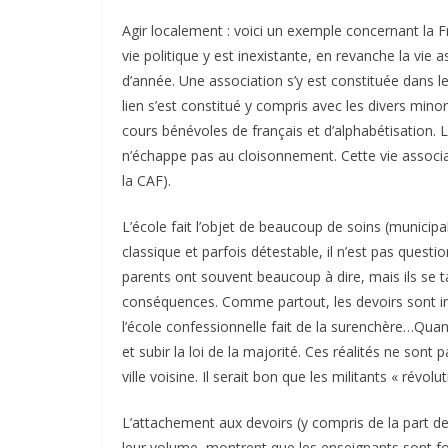
Agir localement : voici un exemple concernant la F
vie politique y est inexistante, en revanche la vie
d’année. Une association s’y est constituée dans le
lien s’est constitué y compris avec les divers mino
cours bénévoles de français et d’alphabétisation. Le
n’échappe pas au cloisonnement. Cette vie assoc
la CAF).
L’école fait l’objet de beaucoup de soins (municip
classique et parfois détestable, il n’est pas quest
parents ont souvent beaucoup à dire, mais ils se t
conséquences. Comme partout, les devoirs sont into
l’école confessionnelle fait de la surenchère…Quand
et subir la loi de la majorité. Ces réalités ne sont
ville voisine. Il serait bon que les militants « révo
L’attachement aux devoirs (y compris de la part de
leur volume, montrent que les enseignants sont for