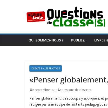
Passer
au
contenu
QUI SOMMES-NOUS ?
PUBLIEZ !
LIVRES 
DÉBATS & ALTERNATIVES
«Penser globalement,
8 septembre 2013
Questions de classe(s)
Penser globalement, beaucoup s’y appliquent et p
rédigée par une équipe de militants pédagogiques li