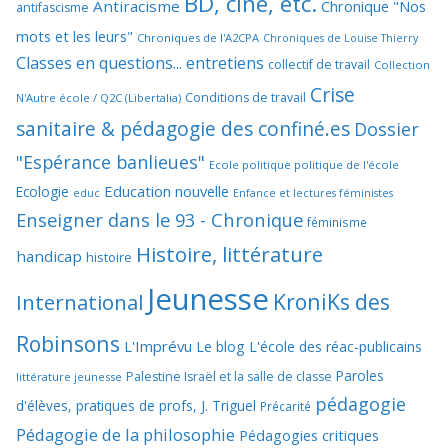
BD, ciné, etc.
Antiracisme
Chronique "Nos
antifascisme
mots et les leurs"
Chroniques de l'A2CPA
Chroniques de Louise Thierry
Classes en questions... entretiens
collectif de travail
Collection
Crise
Conditions de travail
N'Autre école / Q2C (Libertalia)
sanitaire & pédagogie des confiné.es
Dossier
"Espérance banlieues"
Ecole politique politique de l'école
Education nouvelle
Ecologie
educ
Enfance et lectures féministes
Enseigner dans le 93 - Chronique
féminisme
Histoire, littérature
handicap
histoire
Jeunesse
KroniKs des
International
Robinsons
L'Imprévu
Le blog L'école des réac-publicains
Paroles
Palestine Israël et la salle de classe
littérature jeunesse
pédagogie
d'élèves, pratiques de profs, J. Triguel
Précarité
Pédagogie de la philosophie
Pédagogies critiques