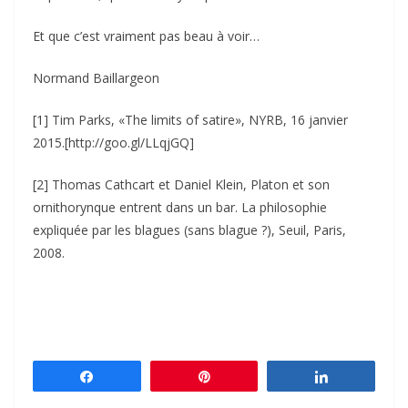
Et que c’est vraiment pas beau à voir…
Normand Baillargeon
[1] Tim Parks, «The limits of satire», NYRB, 16 janvier
2015.[http://goo.gl/LLqjGQ]
[2] Thomas Cathcart et Daniel Klein, Platon et son
ornithorynque entrent dans un bar. La philosophie
expliquée par les blagues (sans blague ?), Seuil, Paris,
2008.
Partagez
Épingle
Partagez