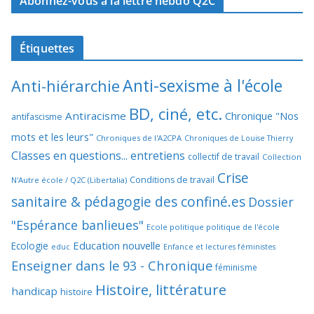
Abonnez-vous à la lettre hebdo Q2C
Étiquettes
Anti-sexisme à l'école
Anti-hiérarchie
BD, ciné, etc.
Antiracisme
Chronique "Nos
antifascisme
mots et les leurs"
Chroniques de l'A2CPA
Chroniques de Louise Thierry
Classes en questions... entretiens
collectif de travail
Collection
Crise
Conditions de travail
N'Autre école / Q2C (Libertalia)
sanitaire & pédagogie des confiné.es
Dossier
"Espérance banlieues"
Ecole politique politique de l'école
Education nouvelle
Ecologie
educ
Enfance et lectures féministes
Enseigner dans le 93 - Chronique
féminisme
Histoire, littérature
handicap
histoire