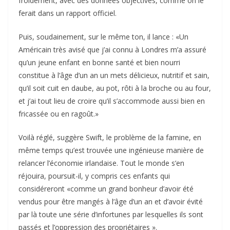
froidement, avec des données objectives, comme on le
ferait dans un rapport officiel.
Puis, soudainement, sur le même ton, il lance : «Un
Américain très avisé que j’ai connu à Londres m’a assuré
qu’un jeune enfant en bonne santé et bien nourri
constitue à l’âge d’un an un mets délicieux, nutritif et sain,
qu’il soit cuit en daube, au pot, rôti à la broche ou au four,
et j’ai tout lieu de croire qu’il s’accommode aussi bien en
fricassée ou en ragoût.»
Voilà réglé, suggère Swift, le problème de la famine, en
même temps qu’est trouvée une ingénieuse manière de
relancer l’économie irlandaise. Tout le monde s’en
réjouira, poursuit-il, y compris ces enfants qui
considéreront «comme un grand bonheur d’avoir été
vendus pour être mangés à l’âge d’un an et d’avoir évité
par là toute une série d’infortunes par lesquelles ils sont
passés et l’oppression des propriétaires ».