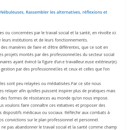
:
Nébuleuses, Rassembler les alternatives, réflexions et
ou concernées par le travail social et la santé, en révolte ici
 leurs institutions et de leurs fonctionnements.
 des manières de faire et d’être différentes, que ce soit en
es projets montés par des professionnel.les du secteur social
ires ayant évincé la figure d’un.e travailleur.euse extérieur(e).
stion par des professionnel.les et ceux et celles que l’on
elles sont peu relayées ou médiatisées.Par ce site nous
s relayer afin qu’elles puissent inspirer plus de pratiques mais
es, des formes de résistances au monde qu’on nous impose.
us voulons faire connaître ces initiatives et proposer des
es dispositifs médicaux ou sociaux. Réfléchir aux combats à
s convictions sur le plan professionnel et personnel.
t de ne pas abandonner le travail social et la santé comme champ