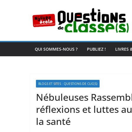
Passer
au
contenu
QUI SOMMES-NOUS ?
PUBLIEZ !
LIVRES 
BLOGS ET SITES : QUESTIONS DE CLIC(S)
Nébuleuses Rassemble
réflexions et luttes au
la santé