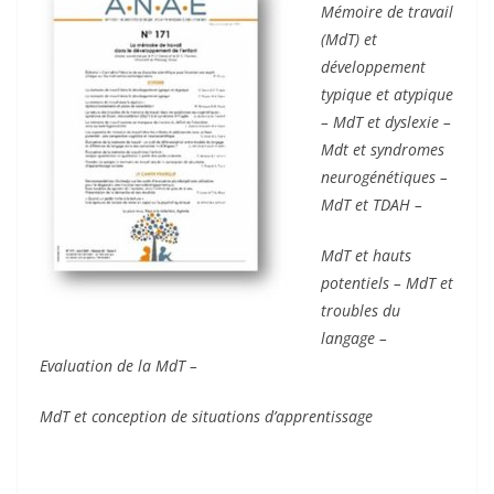
Mémoire de travail
(MdT) et
développement
typique et atypique
– MdT et dyslexie –
Mdt et syndromes
neurogénétiques –
MdT et TDAH –
MdT et hauts
potentiels – MdT et
troubles du
langage –
Evaluation de la MdT –
MdT et conception de situations d’apprentissage