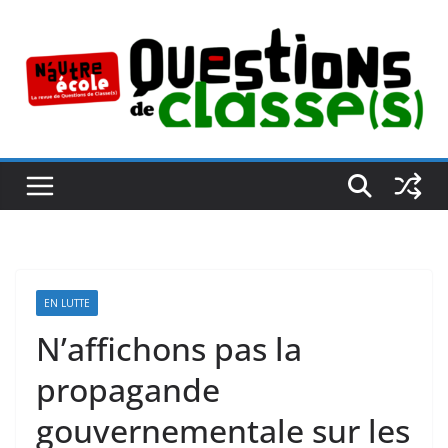
Passer
au
contenu
EN LUTTE
N’affichons pas la
propagande
gouvernementale sur les