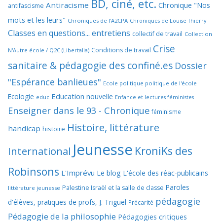
BD, ciné, etc.
Antiracisme
Chronique "Nos
antifascisme
mots et les leurs"
Chroniques de l'A2CPA
Chroniques de Louise Thierry
Classes en questions... entretiens
collectif de travail
Collection
Crise
Conditions de travail
N'Autre école / Q2C (Libertalia)
sanitaire & pédagogie des confiné.es
Dossier
"Espérance banlieues"
Ecole politique politique de l'école
Education nouvelle
Ecologie
educ
Enfance et lectures féministes
Enseigner dans le 93 - Chronique
féminisme
Histoire, littérature
handicap
histoire
Jeunesse
KroniKs des
International
Robinsons
L'Imprévu
Le blog L'école des réac-publicains
Paroles
Palestine Israël et la salle de classe
littérature jeunesse
pédagogie
d'élèves, pratiques de profs, J. Triguel
Précarité
Pédagogie de la philosophie
Pédagogies critiques