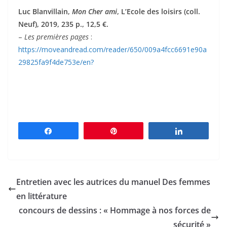
Luc Blanvillain,
Mon Cher ami
, L’Ecole des loisirs (coll.
Neuf), 2019, 235 p., 12,5 €.
–
Les premières pages
:
https://moveandread.com/reader/650/009a4fcc6691e90a
29825fa9f4de753e/en?
Partagez
Épingle
Partagez
Entretien avec les autrices du manuel Des femmes
en littérature
concours de dessins : « Hommage à nos forces de
sécurité »