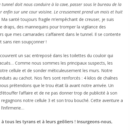
le tunnel doit nous conduire à la cave, passer sous le bureau de la
r enfin sur une cour voisine. Le creusement prend un mois et huit
.
Ma santé toujours fragile m’empêchant de creuser, je suis
e draps, des mannequins pour tromper la vigilance des
lors que mes camarades s’affairent dans le tunnel. Il se contente
t sans rien soupçonner !
couvrent un sac entreposé dans les toilettes du couloir qui
 évacués… Comme nous sommes les principaux suspects, les
notre cellule et de sonder méticuleusement les murs. Notre
duits au cachot. Nos fers sont renforcés : 4 kilos de chaînes
nous prétendons que le trou était là avant notre arrivée. Un
’étouffer l’affaire et de ne pas donner trop de publicité à son
regagnons notre cellule 3 et son trou bouché. Cette aventure a
l’infirmerie…
à tous les tyrans et à leurs geôliers ! Insurgeons-nous,