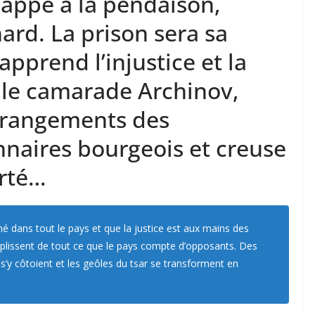
happé à la pendaison,
rd. La prison sera sa
apprend l’injustice et la
 le camarade Archinov,
arrangements des
nnaires bourgeois et creuse
erté…
mé dans tout le pays et que la justice est aux mains des
mplissent de tout ce que le pays compte d’opposants. Des
s’y côtoient et les geôles du tsar se transforment en