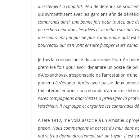
directement à l’hôpital.
Peu de détenus se soucient
qui sympathisent avec les gardiens afin de bénéfici
comprends ainsi, une bonne fois pour toutes, que c’es
ne recherchent dans les idées et le milieu socialist
messieurs ont fini par ne plus comprendre qu’il est
bourreaux qui s’en vont ensuite frapper leurs camar
Je fais la connaissance du camarade Piotr Archin
première fois pour avoir dynamité un poste de poli
d’Alexandrovsk (responsable de l’arrestation d’une
parvenu à s’évader. Après avoir passé deux années
fait interpeller pour contrebande d’armes et détent
rares compagnons anarchistes à privilégier la pratiq
l’extérieur, il regroupe et organise les camarades dét
À l’été 1912, me voilà associé à un ambitieux proj
prison.
Nous commençons la percée du mur dans notre 
notre trou donne directement sur un tuyau. Il est s