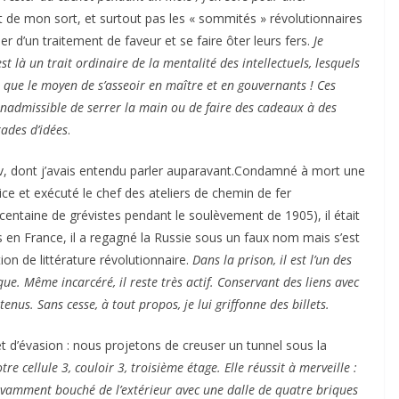
 de mon sort, et surtout pas les « sommités » révolutionnaires
er d’un traitement de faveur et se faire ôter leurs fers.
Je
t là un trait ordinaire de la mentalité des intellectuels, lesquels
es que le moyen de s’asseoir en maître et en gouvernants ! Ces
 inadmissible de serrer la main ou de faire des cadeaux à des
ades d’idées
.
ov, dont j’avais entendu parler auparavant.Condamné à mort une
ce et exécuté le chef des ateliers de chemin de fer
 centaine de grévistes pendant le soulèvement de 1905), il était
 en France, il a regagné la Russie sous un faux nom mais s’est
ion de littérature révolutionnaire.
Dans la prison, il est l’un des
ue. Même incarcéré, il reste très actif. Conservant des liens avec
enus. Sans cesse, à tout propos, je lui griffonne des billets.
et d’évasion : nous projetons de creuser un tunnel sous la
cellule 3, couloir 3, troisième étage. Elle réussit à merveille :
avamment bouché de l’extérieur avec une dalle de quatre briques