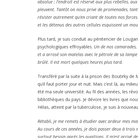
absolue ; l’endroit est réservé aux plus rebelles, au
pleuvent. Tantôt on nous prive de promenades, tantô
résister autrement qu’en criant de toutes nos forces
et les détenus des autres cellules esquissent un mo
Plus tard, je suis conduit au pénitencier de Louga
psychologiques effroyables.
Un de nos camarades, n
et a arrosé son matelas avec le pétrole de sa lampe 
brûlé. Il est mort quelques heures plus tard.
Transféré par la suite à la prison des Boutirky d
qu’il faut porter jour et nuit. Mais c’est là, au mi
été ma seule université. Au fil des années, les rév
bibliothèques du pays. Je dévore les livres que no
Hélas, atteint par la tuberculose, je suis à nouveau
Rétabli, je me remets à étudier avec ardeur mes mati
Au cours de ces années, je dois passer deux à trois 
surtout besoin après les punitions. Il m’est arrivé d