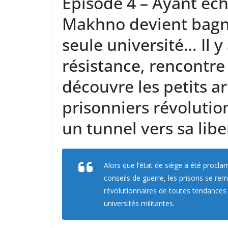
Épisode 4 – Ayant éc
Makhno devient bagna
seule université… Il y 
résistance, rencontre
découvre les petits 
prisonniers révolutio
un tunnel vers sa lib
Alors que l’état de siège a été procla
conseils de guerre, les prisons se re
révolutionnaires de toutes tendances 
universités militantes.