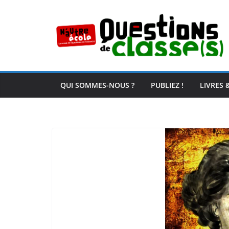
Passer
au
contenu
QUI SOMMES-NOUS ?
PUBLIEZ !
LIVRES 