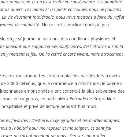
x plus dangereux, et on y est traité en conséquence. Les punitions
t de dîners. Les mains et les pieds enchaînés, nous ne pouvons
. La vie devenant intolérable, nous nous mettons à faire du raffut
uvement de solidarité.
Notre sort s’améliore quelque peu.
nsk, où je séjourne un an, dans des conditions physiques et
e pouvant plus supporter ses souffrances, s’est attaché à son lit
en y mettant le feu. On l’a retiré encore vivant, mais atrocement
e Moscou, mes menottes sont remplacées par des fers à rivets
lieu de 3 000 détenus, que je commence à m’instruire : le bagne a
olutionnaires emprisonnés y ont constitué la plus subversive des
us nous échangeons, en particulier
L’Entraide
de Kropotkine.
 hospitalisé et privé de lecture pendant huit mois.
ères favorites : l’histoire, la géographie et les mathématiques.
mois à l’hôpital pour me reposer et me soigner, ce dont j’ai
e rester au cachot pendant un mois ; j’en sors pour aller