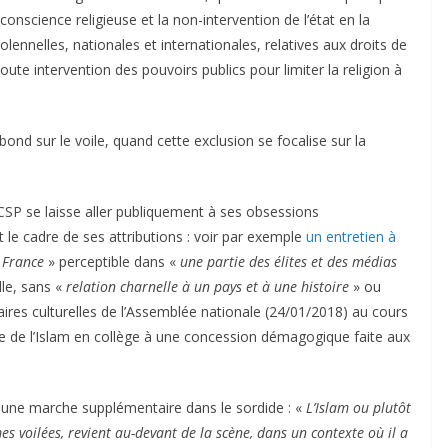
e conscience religieuse et la non-intervention de l’état en la
lennelles, nationales et internationales, relatives aux droits de
toute intervention des pouvoirs publics pour limiter la religion à
nd sur le voile, quand cette exclusion se focalise sur la
 CSP se laisse aller publiquement à ses obsessions
e cadre de ses attributions : voir par exemple
un entretien à
 France
» perceptible dans «
une partie des élites et des médias
lle, sans «
relation charnelle à un pays et à une histoire
» ou
ires culturelles de l’Assemblée nationale (24/01/2018) au cours
oire de l’Islam en collège à une concession démagogique faite aux
 une marche supplémentaire dans le sordide : «
L’Islam ou plutôt
mes voilées, revient au-devant de la scène, dans un contexte où il a