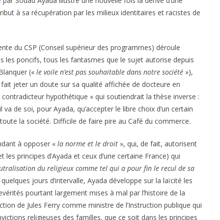
e
par Souad Ayada illustre une nouvelle fois la dérive d’une
tribut à sa récupération par les milieux identitaires et racistes de
idente du CSP (Conseil supérieur des programmes) déroule
les poncifs, tous les fantasmes que le sujet autorise depuis
 Blanquer («
le voile n’est pas souhaitable dans notre société
»),
fait jeter un doute sur sa qualité affichée de docteure en
 « contradicteur hypothétique » qui soutiendrait la thèse inverse :
 il va de soi, pour Ayada, qu’accepter le libre choix d’un certain
ute la société. Difficile de faire pire au Café du commerce.
endant à opposer «
la norme et le droit
», qui, de fait, autorisent
 et les principes d’Ayada et ceux d’une certaine France) qui
tralisation du religieux comme tel qui a pour fin le recul de sa
 quelques jours d’intervalle, Ayada développe sur la laïcité les
érités pourtant largement mises à mal par l’histoire de la
action de Jules Ferry comme ministre de l’Instruction publique qui
victions religieuses des familles, que ce soit dans les principes