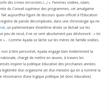
 celle des crimes terroristes (…)
». Femmes voilées, islam,
ésidente du Conseil supérieur des programmes, cet amalgame
ait aujourd’hui figure de discours quasi officiel à l’Education
registre de parole décomplexée, dans une chronologie qui ne
nat
, un parlementaire d’extrême-droite se lâchait sur les
n peu de recul, il ne se sent absolument pas déshonoré : «
les
in
»… Comme Ayada se lâche sur les mères de famille voilées.
 non à titre personnel, Ayada engage bien évidemment la
n nationale, chargé de mettre en œuvre, à travers les
censés inspirer la politique éducative des prochaines années.
a légitimité d’un organisme (et d’un ministre qui en a nommé la
 de résonnance d’une logique politique (et donc éducative)