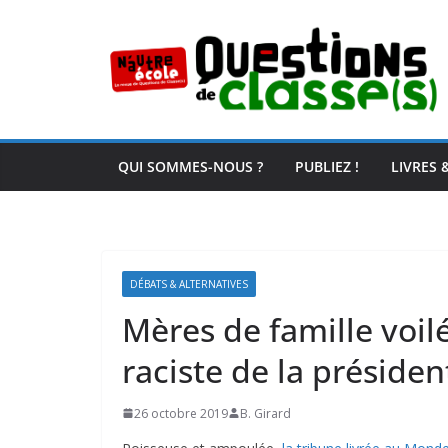
Passer
au
contenu
QUI SOMMES-NOUS ?
PUBLIEZ !
LIVRES 
DÉBATS & ALTERNATIVES
Mères de famille voilée
raciste de la préside
26 octobre 2019
B. Girard