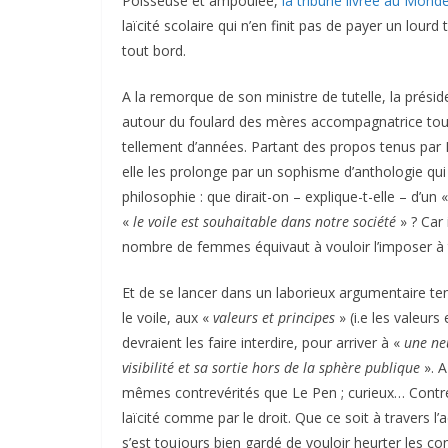
Poisseuse et ampoulée,
la tribune livrée au Mond
laïcité scolaire qui n’en finit pas de payer un lourd 
tout bord.
A la remorque de son ministre de tutelle, la prés
autour du foulard des mères accompagnatrice tous 
tellement d’années. Partant des propos tenus par
elle les prolonge par un sophisme d’anthologie qui 
philosophie : que dirait-on – explique-t-elle – d’un
«
le voile est souhaitable dans notre société
» ? Car
nombre de femmes équivaut à vouloir l’imposer à to
Et de se lancer dans un laborieux argumentaire t
le voile, aux «
valeurs et principes
» (i.e les valeurs
devraient les faire interdire, pour arriver à «
une neu
visibilité et sa sortie hors de la sphère publique
». A
mêmes contrevérités que Le Pen ; curieux… Contrev
laïcité comme par le droit. Que ce soit à travers l’
s’est toujours bien gardé de vouloir heurter les con