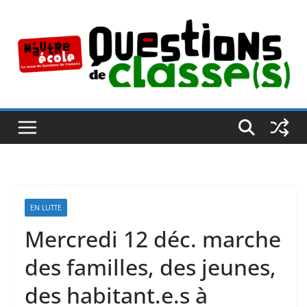
Passer
au
contenu
EN LUTTE
Mercredi 12 déc. marche
des familles, des jeunes,
des habitant.e.s à