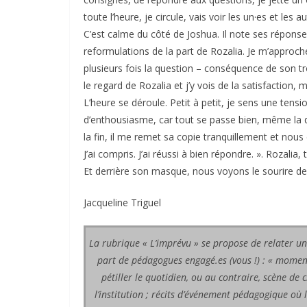
toute l’heure, je circule, vais voir les un·es et les 
C’est calme du côté de Joshua. Il note ses réponse
reformulations de la part de Rozalia. Je m’approch
plusieurs fois la question – conséquence de son tro
le regard de Rozalia et j’y vois de la satisfaction, 
L’heure se déroule. Petit à petit, je sens une tens
d’enthousiasme, car tout se passe bien, même la q
la fin, il me remet sa copie tranquillement et nou
J’ai compris. J’ai réussi à bien répondre. ». Rozalia
Et derrière son masque, nous voyons le sourire de J
Jacqueline Triguel
La rubrique « L’imprévu » se propose de relater une
part de pédagogues engagé.es (vous !) : « mome
pétiller le quotidien, ou au contraire, scène de c
l’institution ; récits d’événement pédagogique où 