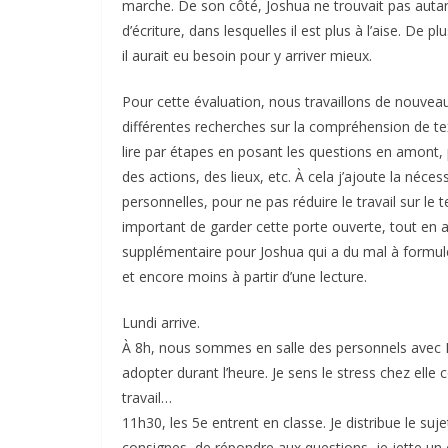
marche. De son côté, Joshua ne trouvait pas autant
d’écriture, dans lesquelles il est plus à l’aise. De plu
il aurait eu besoin pour y arriver mieux.
Pour cette évaluation, nous travaillons de nouvea
différentes recherches sur la compréhension de text
lire par étapes en posant les questions en amont
des actions, des lieux, etc. À cela j’ajoute la néces
personnelles, pour ne pas réduire le travail sur le 
important de garder cette porte ouverte, tout en ay
supplémentaire pour Joshua qui a du mal à formule
et encore moins à partir d’une lecture.
Lundi arrive.
À 8h, nous sommes en salle des personnels avec R
adopter durant l’heure. Je sens le stress chez el
travail…
11h30, les 5e entrent en classe. Je distribue le suj
consignes, de répondre aux questions, je jette un