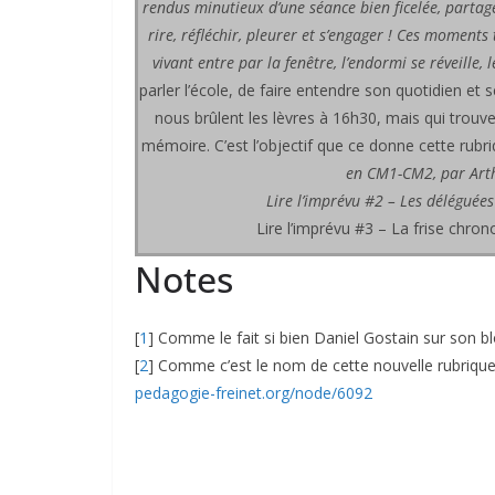
rendus minutieux d’une séance bien ficelée, partag
rire, réfléchir, pleurer et s’engager ! Ces moment
vivant entre par la fenêtre, l’endormi se réveille, 
parler l’école, de faire entendre son quotidien et
nous brûlent les lèvres à 16h30, mais qui trouve
mémoire. C’est l’objectif que ce donne cette rubri
en CM1-CM2, par Arth
Lire l’imprévu #2 – Les déléguées 
Lire l’imprévu #3 – La frise chrono
Notes
[
1
]
Comme le fait si bien Daniel Gostain sur son blo
[
2
]
Comme c’est le nom de cette nouvelle rubrique, 
pedagogie-freinet.org/node/6092