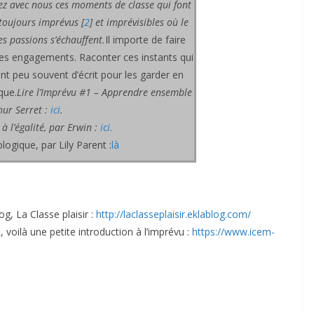
ez avec nous ces moments de classe qui font
s toujours imprévus
[
2
]
et imprévisibles où le
les passions s’échauffent.
Il importe de faire
 ses engagements. Raconter ces instants qui
nt peu souvent d’écrit pour les garder en
que.
Lire l’Imprévu #1 – Apprendre ensemble
ur Serret :
ici
.
à l’égalité, par Erwin :
ici.
logique, par Lily Parent :
là
g, La Classe plaisir :
http://laclasseplaisir.eklablog.com/
voilà une petite introduction à l’imprévu :
https://www.icem-