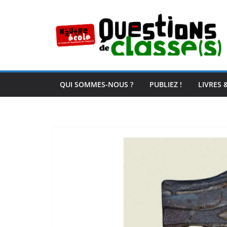
Passer
au
contenu
QUI SOMMES-NOUS ?
PUBLIEZ !
LIVRES 