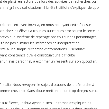
 de plaisir en lecture que lors des activités de recherches ou
s, malgré nos sollicitations, il lui était difficile d’expliquer de quoi
u de concert avec Rozalia, en nous appuyant cette fois sur
e chez les élèves à troubles autistiques : raccourcir le texte, le
, prévoir un système de repérage par couleur des personnages,
sité ne pas éliminer les inférences et l’interprétation
texte à une simple recherche d’informations. Il semblait
ant conscience qu’elle constituait une difficulté
r un avis personnel, à exprimer un ressenti sur son quotidien,
ozalia. Nous revoyons le sujet, discutons de la démarche à
le comme chez moi. Sans doute mettons-nous trop d’enjeu sur ce
et aux élèves, Joshua ayant le sien. Le temps d’expliquer les
 œil à Rozalia, qui a commencé le travail avec Joshua. Pendant