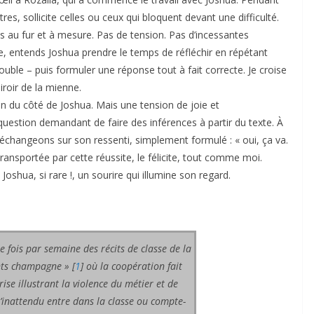
autres, sollicite celles ou ceux qui bloquent devant une difficulté.
s au fur et à mesure. Pas de tension. Pas d’incessantes
e, entends Joshua prendre le temps de réfléchir en répétant
uble – puis formuler une réponse tout à fait correcte. Je croise
miroir de la mienne.
ion du côté de Joshua. Mais une tension de joie et
uestion demandant de faire des inférences à partir du texte. À
s échangeons sur son ressenti, simplement formulé : « oui, ça va.
, transportée par cette réussite, le félicite, tout comme moi.
oshua, si rare !, un sourire qui illumine son regard.
 fois par semaine des récits de classe de la
nts champagne »
[
1
]
où la coopération fait
rise illustrant la violence du métier et de
l’inattendu entre dans la classe ou compte-