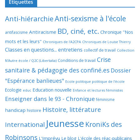
Étiquettes
Anti-sexisme à l'école
Anti-hiérarchie
BD, ciné, etc.
Antiracisme
Chronique "Nos
antifascisme
mots et les leurs"
Chroniques de l'A2CPA
Chroniques de Louise Thierry
Classes en questions... entretiens
collectif de travail
Collection
Crise
Conditions de travail
N'Autre école / Q2C (Libertalia)
sanitaire & pédagogie des confiné.es
Dossier
"Espérance banlieues"
Ecole politique politique de l'école
Education nouvelle
Ecologie
educ
Enfance et lectures féministes
Enseigner dans le 93 - Chronique
féminisme
Histoire, littérature
handicap
histoire
Jeunesse
KroniKs des
International
Robinsons
L'Imprévu
Le blog L'école des réac-publicains