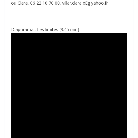
ou Clara, 06 22 10 70 00, villar.clara xEg yahoo.fr
Diaporama : Les limites (3:45 min)