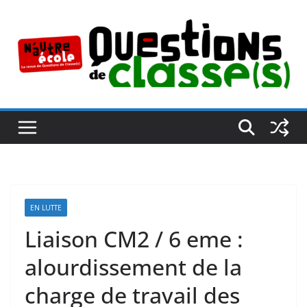
Passer
au
contenu
EN LUTTE
Liaison CM2 / 6 eme :
alourdissement de la
charge de travail des