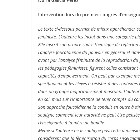
Nuria Galicia Pérez
Intervention lors du premier congrès d’enseigne
Le texte ci-dessous permet de mieux appréhender cer
féministe. L’auteure les inclut dans une catégorie pl
Elle inscrit son propre cadre théorique de réflexio
l’analyse foucaldienne du pouvoir en général et dans 
avant par l’analyse féministe de la reproduction du 
les pédagogies féministes, figurent celles consistant
capacités d’empowerment. On peut par exemple ment
spécifiquement les élèves à résister à des contextes 
dans un groupe majoritairement masculin. L’auteure 
en soi, mais sur l’importance de tenir compte du co
Son approche foucaldienne la conduit en outre à s’in
souligne comment leur autorité ne peut être pensée à
l’enseignante à la mère de famille.
Même si l’auteure ne le souligne pas, cette dimensi
considèrent que la féminisation du corps enseignant 