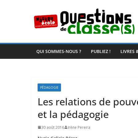
Passer
au
contenu
QUI SOMMES-NOUS ?
PUBLIEZ !
LIVRES 
PÉDAGOGIE
Les relations de pouvo
et la pédagogie
30 août 2016
Irène Pereira