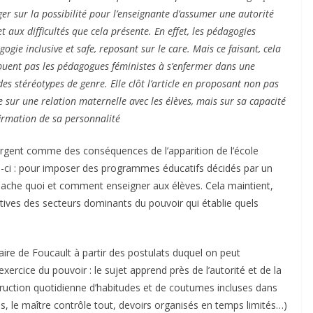
oger sur la possibilité pour l’enseignante d’assumer une autorité
t aux difficultés que cela présente. En effet, les pédagogies
gie inclusive et safe, reposant sur le care. Mais ce faisant, cela
ibuent pas les pédagogues féministes à s’enfermer dans une
s stéréotypes de genre. Elle clôt l’article en proposant non pas
e sur une relation maternelle avec les élèves, mais sur sa capacité
firmation de sa personnalité
ergent comme des conséquences de l’apparition de l’école
ci : pour imposer des programmes éducatifs décidés par un
sache quoi et comment enseigner aux élèves. Cela maintient,
catives des secteurs dominants du pouvoir qui établie quels
naire de Foucault à partir des postulats duquel on peut
exercice du pouvoir : le sujet apprend près de l’autorité et de la
truction quotidienne d’habitudes et de coutumes incluses dans
es, le maître contrôle tout, devoirs organisés en temps limités…)