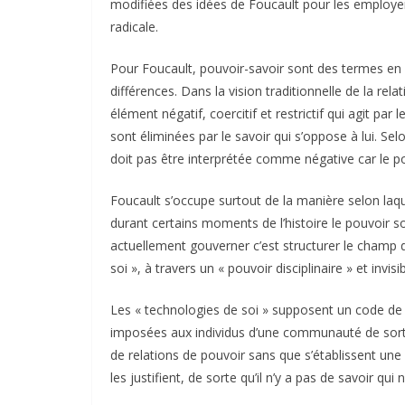
modifiées des idées de Foucault pour les employe
radicale.
Pour Foucault, pouvoir-savoir sont des termes en 
différences. Dans la vision traditionnelle de la re
élément négatif, coercitif et restrictif qui agit pa
sont éliminées par le savoir qui s’oppose à lui. Se
doit pas être interprétée comme négative car le po
Foucault s’occupe surtout de la manière selon laq
durant certains moments de l’histoire le pouvoir 
actuellement gouverner c’est structurer le champ d
soi », à travers un « pouvoir disciplinaire » et invisib
Les « technologies de soi » supposent un code de c
imposées aux individus d’une communauté de sorte 
de relations de pouvoir sans que s’établissent un
les justifient, de sorte qu’il n’y a pas de savoir qu