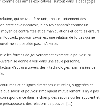
r comme des armes explicatives, surtout dans la pédagogie
relation, qui peuvent être unis, mais maintiennent des
lation entre savoir-pouvoir, le pouvoir apparaît comme un
r le moyen de contraintes et de manipulations et dont les erreurs
lon Foucault, pouvoir-savoir est une relation de forces qui ne
uvoir ne se possède pas, il s’exerce.
uelle les formes de gouvernement exercent le pouvoir : si
souverain se donne à voir dans une seule personne,
’action d’autrui à travers des « technologies normalisées de
le.
outumes et de lignes directrices culturelles, suggérées et
que savoir et pouvoir s’impliquent mutuellement. Il n’y a pas
e correspondance dans le champ des savoirs qui les appuient et
i ne présupposent des relations de pouvoir. [ …]