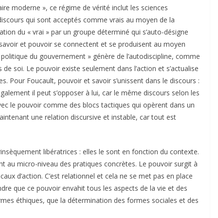
aire moderne », ce régime de vérité inclut les sciences
iscours qui sont acceptés comme vrais au moyen de la
fication du « vrai » par un groupe déterminé qui s’auto-désigne
i, savoir et pouvoir se connectent et se produisent au moyen
é politique du gouvernement » génère de l’autodiscipline, comme
e soi. Le pouvoir existe seulement dans l’action et s’actualise
es. Pour Foucault, pouvoir et savoir s’unissent dans le discours :
également il peut s’opposer à lui, car le même discours selon les
 avec le pouvoir comme des blocs tactiques qui opèrent dans un
ntenant une relation discursive et instable, car tout est
trinsèquement libératrices : elles le sont en fonction du contexte.
nt au micro-niveau des pratiques concrètes. Le pouvoir surgit à
aux d’action. C’est relationnel et cela ne se met pas en place
endre que ce pouvoir envahit tous les aspects de la vie et des
ormes éthiques, que la détermination des formes sociales et des