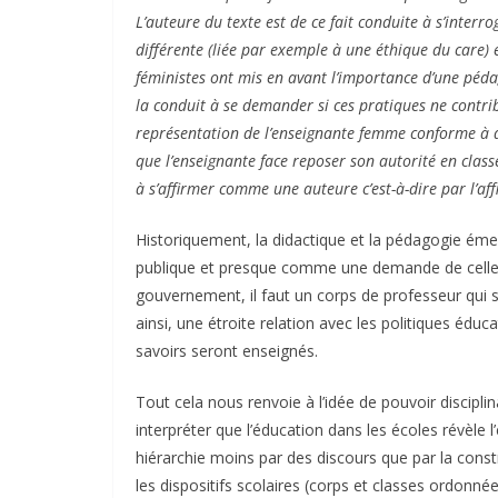
L’auteure du texte est de ce fait conduite à s’interr
différente (liée par exemple à une éthique du care) e
féministes ont mis en avant l’importance d’une pédago
la conduit à se demander si ces pratiques ne contr
représentation de l’enseignante femme conforme à de
que l’enseignante face reposer son autorité en class
à s’affirmer comme une auteure c’est-à-dire par l’af
Historiquement, la didactique et la pédagogie ém
publique et presque comme une demande de celle-
gouvernement, il faut un corps de professeur qui 
ainsi, une étroite relation avec les politiques édu
savoirs seront enseignés.
Tout cela nous renvoie à l’idée de pouvoir discipli
interpréter que l’éducation dans les écoles révèle l’
hiérarchie moins par des discours que par la cons
les dispositifs scolaires (corps et classes ordonné