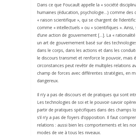
Dans ce que Foucault appelle la « société disciplin
humaines (éducation, psychologie…) comme des d
« raison scientifique », qui se chargent de l’identi
comme « intellectuels » ou « scientifiques ». Ains
d’une action de gouvernement […]. La « rationalit
un art de gouvernement basé sur des technologies d
dans le corps, dans les actions et dans les conduit
le discours transmet et renforce le pouvoir, mais 
circonstances peut revêtir de multiples relations
champ de forces avec différentes stratégies, en mai
dangereux.
Il n’y a pas de discours et de pratiques qui sont in
Les technologies de soi et le pouvoir-savoir opère
partir de pratiques spécifiques dans des champs loc
s’il n’y a pas de foyers d’opposition. Il faut compr
relations : aussi bien les comportements et les n
modes de vie à tous les niveaux.