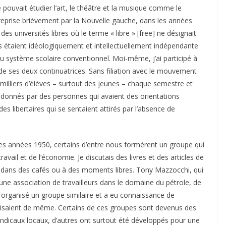
e pouvait étudier l’art, le théâtre et la musique comme le
 reprise brièvement par la Nouvelle gauche, dans les années
s universités libres où le terme « libre » [free] ne désignait
es étaient idéologiquement et intellectuellement indépendante
du système scolaire conventionnel. Moi-même, j’ai participé à
t de ses deux continuatrices. Sans filiation avec le mouvement
 des milliers d’élèves – surtout des jeunes – chaque semestre et
 donnés par des personnes qui avaient des orientations
des libertaires qui se sentaient attirés par l’absence de
n des années 1950, certains d’entre nous formèrent un groupe qui
 travail et de l’économie. Je discutais des livres et des articles de
s dans des cafés ou à des moments libres. Tony Mazzocchi, qui
’une association de travailleurs dans le domaine du pétrole, de
a organisé un groupe similaire et a eu connaissance de
faisaient de même. Certains de ces groupes sont devenus des
yndicaux locaux, d’autres ont surtout été développés pour une