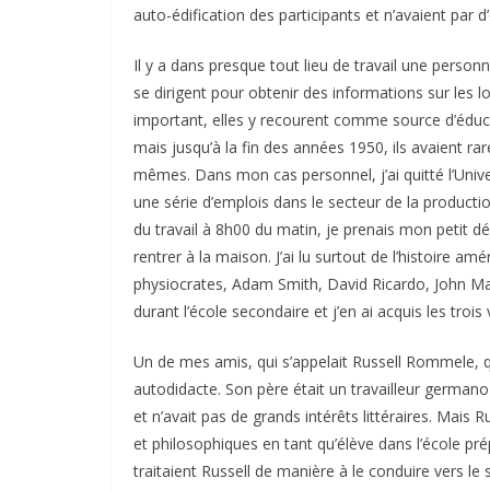
auto-édification des participants et n’avaient par d’
Il y a dans presque tout lieu de travail une pers
se dirigent pour obtenir des informations sur les l
important, elles y recourent comme source d’éduca
mais jusqu’à la fin des années 1950, ils avaient rar
mêmes. Dans mon cas personnel, j’ai quitté l’Univer
une série d’emplois dans le secteur de la production 
du travail à 8h00 du matin, je prenais mon petit d
rentrer à la maison. J’ai lu surtout de l’histoire a
physiocrates, Adam Smith, David Ricardo, John May
durant l’école secondaire et j’en ai acquis les trois
Un de mes amis, qui s’appelait Russell Rommele, qu
autodidacte. Son père était un travailleur german
et n’avait pas de grands intérêts littéraires. Mais 
et philosophiques en tant qu’élève dans l’école pré
traitaient Russell de manière à le conduire vers le s