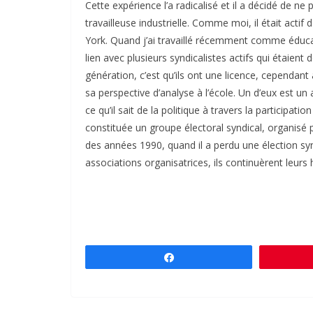
Cette expérience l’a radicalisé et il a décidé de ne
travailleuse industrielle. Comme moi, il était acti
York. Quand j’ai travaillé récemment comme éducate
lien avec plusieurs syndicalistes actifs qui étaient 
génération, c’est qu’ils ont une licence, cependa
sa perspective d’analyse à l’école. Un d’eux est u
ce qu’il sait de la politique à travers la participa
constituée un groupe électoral syndical, organisé 
des années 1990, quand il a perdu une élection synd
associations organisatrices, ils continuèrent leurs h
Partagez