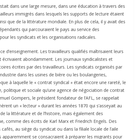
stait dans une large mesure, dans une éducation à travers des
ailleurs immigrés dans lesquels les supports de lecture étaient
ainsi que de la littérature mondiale. En plus de cela, il y avait des
dépendants qui parcouraient le pays au service des
ur les syndicats et les organisations radicales.
e d’enseignement. Les travailleurs qualifiés maîtrisaient leurs
 et écrivaient abondamment. Les journaux syndicalistes et
oires écrites par des travailleurs. Les syndicats organisés par
ndustrie dans les usines de bière ou les boulangeries,
e à laquelle le « contrat syndical » était encore une rareté, le
, politique et sociale qu’une agence de négociation de contrat
amuel Gompers, le président fondateur de l’AFL, se rappelait
rent un « lecteur » durant les années 1870 qui s’asseyait au
 de la littérature et de l’histoire, mais également des
e, comme des écrits de Karl Marx et Friedrich Engels. Des
cafés, au siège du syndicat ou dans la filiale locale de l’aile
pes apparemment se consacraient à préparer les migrants pour