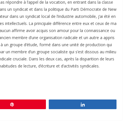
 pas répondre à l’appel de la vocation, en entrant dans la classe
f dans un syndicat et dans la politique du Parti Démocrate de New
ur dans un syndicat local de l’industrie automobile, j’ai été en
des intellectuels. La principale différence entre eux et ceux de ma
nt aucun affirme avoir acquis son amour pour la connaissance ou
n ancien membre d’une organisation radicale et un autre a appris
tion à un groupe d’étude, formé dans une unité de production qui
par un membre d’un groupe socialiste qui s’est dissous au milieu
icale cruciale. Dans les deux cas, après la disparition de leurs
abitudes de lecture, d’écriture et d’activités syndicales.
Épingle
Partagez