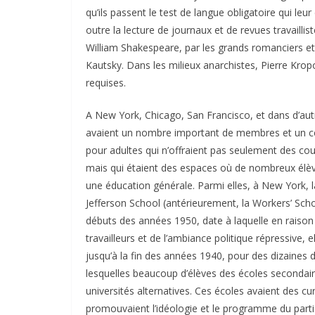
qu’ils passent le test de langue obligatoire qui leu
outre la lecture de journaux et de revues travaillis
William Shakespeare, par les grands romanciers et 
Kautsky. Dans les milieux anarchistes, Pierre Kro
requises.
A New York, Chicago, San Francisco, et dans d’au
avaient un nombre important de membres et un cer
pour adultes qui n’offraient pas seulement des cou
mais qui étaient des espaces où de nombreux élèv
une éducation générale. Parmi elles, à New York, l
Jefferson School (antérieurement, la Workers’ Sch
débuts des années 1950, date à laquelle en raison d
travailleurs et de l’ambiance politique répressive,
jusqu’à la fin des années 1940, pour des dizaines 
lesquelles beaucoup d’élèves des écoles secondaires
universités alternatives. Ces écoles avaient des cu
promouvaient l’idéologie et le programme du parti. B