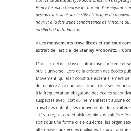
L’Universitaire Stanley Aronowitz est l’un des pédag
Henry Giroux a théorisé le concept d’enseignant comm
dessous, il revient sur le rôle historique du mouve
nourrit à la fois d’une connaissance de l’histoire 
intellectuel autodidacte.
« Les mouvements travaillistes et radicaux co
extrait de l’article de Stanley Aronowitz, « Cont
L’intellectuel des classes laborieuses précède et 
public universel. Lors de la création des écoles pu
Movement, qui était constitué essentiellement de tra
de manière à ce que fusse transmis à ses enfants l
à la fréquentation obligatoire des écoles secondair
suspectes avec l’État qui ne manifestait aucune c
travail des enfants, les mouvements de travailleur
littérature, histoire et philosophie – devait être
soit sous une forme orale ou écrite, les organisati
alternatives aux écoles publiques. Le programme