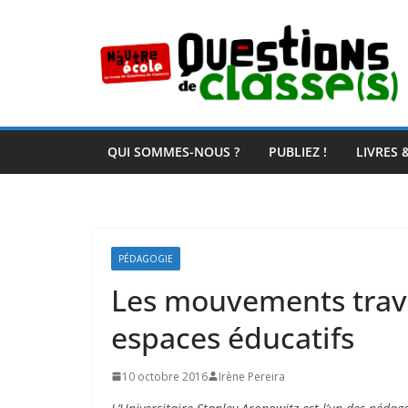
Passer
au
contenu
QUI SOMMES-NOUS ?
PUBLIEZ !
LIVRES 
PÉDAGOGIE
Les mouvements trava
espaces éducatifs
10 octobre 2016
Irène Pereira