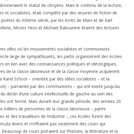
r donneraient le statut de citoyens. Mais le contenu de la lecture,
tes et socialistes, était complété par des œuvres de fiction de
poètes du XIXème siècle, par les écrits de Marx et de Karl
potkine, Moses Hess et Michael Bakounine étaient des lectures
tres villes où les mouvements socialistes et communistes
cle large de sympathisants, les partis organisèrent des écoles
rs en lien avec des connaissances politiques et idéologiques,
es de la classe laborieuse et de la classe moyenne acquièrent
a Rand School – orientée par des idées socialistes – et la
ool) – parrainée par des communistes – qui ont existé jusqu’au
u déclin d’une culture intellectuelle de gauche au sein des
 elles ont fermé. Mais durant leur grande période, des années 20
de milliers de personnes de la classe laborieuse – parmi
 et des travailleurs de l’industrie -, ces écoles furent des
rricula divers et n’offraient pas seulement des cours qui
eaucoup de cours portaient sur l’histoire, la littérature et la