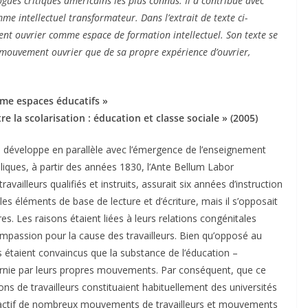
ogues critiques américains les plus connus. Il a contribué avec
e intellectuel transformateur. Dans l’extrait de texte ci-
ment ouvrier comme espace de formation intellectuel. Son texte se
du mouvement ouvrier que de sa propre expérience d’ouvrier,
mme espaces éducatifs »
re la scolarisation : éducation et classe sociale » (2005)
se développe en parallèle avec l’émergence de l’enseignement
bliques, à partir des années 1830, l’Ante Bellum Labor
vailleurs qualifiés et instruits, assurait six années d’instruction
es éléments de base de lecture et d’écriture, mais il s’opposait
es. Les raisons étaient liées à leurs relations congénitales
ompassion pour la cause des travailleurs. Bien qu’opposé au
s étaient convaincus que la substance de l’éducation –
 fournie par leurs propres mouvements. Par conséquent, que ce
ons de travailleurs constituaient habituellement des universités
 actif de nombreux mouvements de travailleurs et mouvements