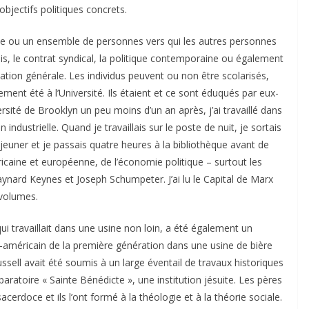
objectifs politiques concrets.
onne ou un ensemble de personnes vers qui les autres personnes
ois, le contrat syndical, la politique contemporaine ou également
tion générale. Les individus peuvent ou non être scolarisés,
ement été à l’Université. Ils étaient et ce sont éduqués par eux-
sité de Brooklyn un peu moins d’un an après, j’ai travaillé dans
industrielle. Quand je travaillais sur le poste de nuit, je sortais
éjeuner et je passais quatre heures à la bibliothèque avant de
méricaine et européenne, de l’économie politique – surtout les
nard Keynes et Joseph Schumpeter. J’ai lu le Capital de Marx
 volumes.
i travaillait dans une usine non loin, a été également un
o-américain de la première génération dans une usine de bière
Russell avait été soumis à un large éventail de travaux historiques
paratoire « Sainte Bénédicte », une institution jésuite. Les pères
acerdoce et ils l’ont formé à la théologie et à la théorie sociale.