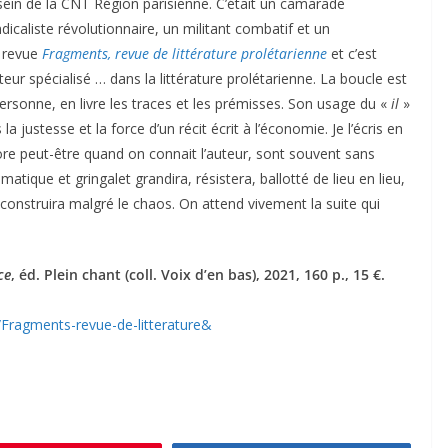
sein de la CNT Région parisienne. C’était un camarade
icaliste révolutionnaire, un militant combatif et un
a revue
Fragments, revue de littérature prolétarienne
et c’est
eur spécialisé … dans la littérature prolétarienne. La boucle est
 personne, en livre les traces et les prémisses. Son usage du «
il
»
a justesse et la force d’un récit écrit à l’économie. Je l’écris en
ore peut-être quand on connait l’auteur, sont souvent sans
tique et gringalet grandira, résistera, ballotté de lieu en lieu,
e construira malgré le chaos. On attend vivement la suite qui
ce
, éd. Plein chant (coll. Voix d’en bas), 2021, 160 p., 15 €.
/Fragments-revue-de-litterature&