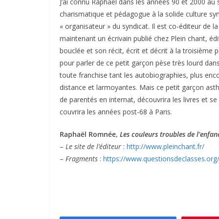
J’ai connu Raphaël dans les années 90 et 2000 au 
charismatique et pédagogue à la solide culture synd
« organisateur » du syndicat. Il est co-éditeur de l
maintenant un écrivain publié chez Plein chant, édit
bouclée et son récit, écrit et décrit à la troisième
pour parler de ce petit garçon pèse très lourd dans l
toute franchise tant les autobiographies, plus enc
distance et larmoyantes. Mais ce petit garçon asthma
de parentés en internat, découvrira les livres et s
couvrira les années post-68 à Paris.
Raphaël Romnée,
Les couleurs troubles de l’enfan
–
Le site de l’éditeur
:
http://www.pleinchant.fr/
–
Fragments
:
https://www.questionsdeclasses.org