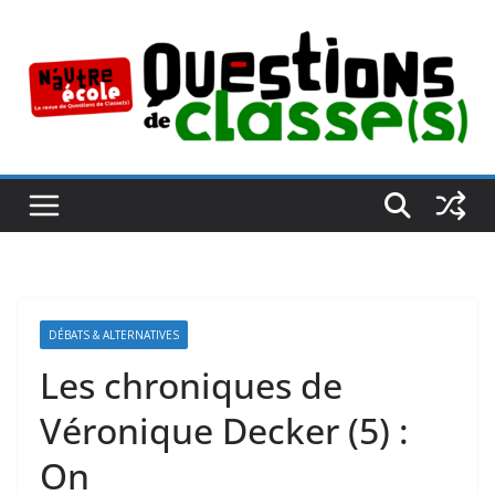
Passer
au
contenu
DÉBATS & ALTERNATIVES
Les chroniques de
Véronique Decker (5) :
On